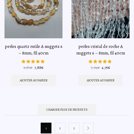
perles quartz rutile A nuggets 6
perles cristal de roche A
– 8mm, fil 40cm
nuggets 6 – 8mm, fil 40cm
Le
Le
Le
Le
9,85
€
7,88
€
5,94
€
4,75
€
prix
prix
prix
prix
initial
actuel
initial
actuel
AJOUTER AU PANIER
AJOUTER AU PANIER
était :
est :
était :
est :
9,85€.
7,88€.
5,94€.
4,75€.
CHARGER PLUS DE PRODUITS
1
2
3