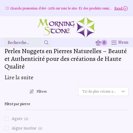
Grande promotion d'été -20% sur tous le site. Et des produits remisé indépendamment
Read more
0
Menu
Zone
Perles Nuggets en Pierres Naturelles – Beauté
De
Saisie
et Authenticité pour des créations de Haute
De
Qualité
Recherche
Lire la suite
Filtres
Filtré par pierre
Agate
(1)
Aigue marine
(1)