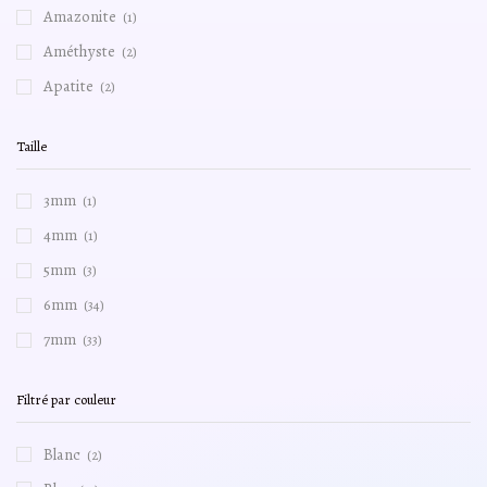
Amazonite
(1)
Améthyste
(2)
Apatite
(2)
Bronzite
(1)
Taille
Charoite
(1)
Chrysoprase
(1)
3mm
(1)
cristal de roche
(1)
4mm
(1)
Cyanite
(1)
5mm
(3)
Émeraude
(1)
6mm
(34)
Fluorite
(1)
7mm
(33)
Grenat
(2)
8mm
(32)
iolite
(1)
Filtré par couleur
10mm
(1)
Labradorite
(1)
Blanc
(2)
Larimar
(1)