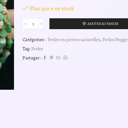
Plus que 4 en stock
AJOUTER AU PANIER
quantité
de
perles
Catégories :
Perles en pierres naturelles
,
Perles Nugge
chrysoprase
Tag:
Perles
A
nuggets
Partager :
6
-
8mm,
fil
40cm