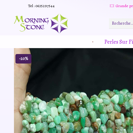
Tel : 0635297544
Grande promotion d'été -20% sur tous le site. Et des produits remisé indépendamment
Read more
Perles Sur Fi
-20%