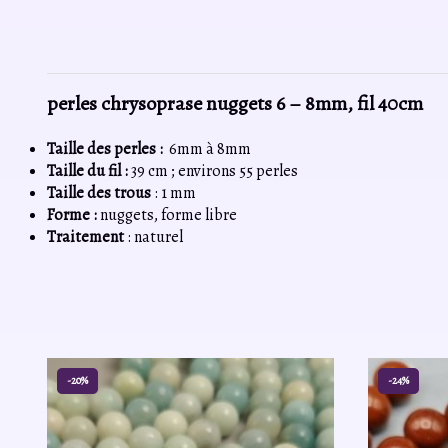
perles chrysoprase nuggets 6 – 8mm, fil 40cm
Taille des perles :
6mm à 8mm
Taille du fil :
39 cm ; environs 55 perles
Taille des trous
: 1 mm
Forme :
nuggets, forme libre
Traitement
: naturel
-20%
-24%