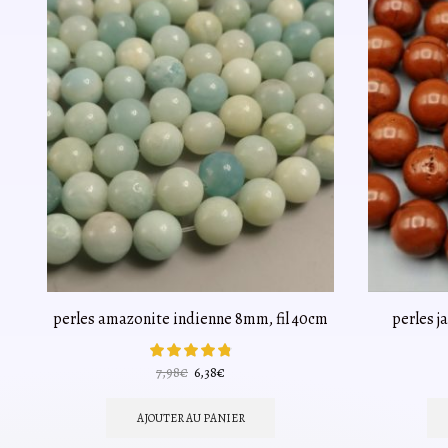
perles amazonite indienne 8mm, fil 40cm
perles j
Le
Le
7,98
€
6,38
€
prix
prix
initial
actuel
AJOUTER AU PANIER
était :
est :