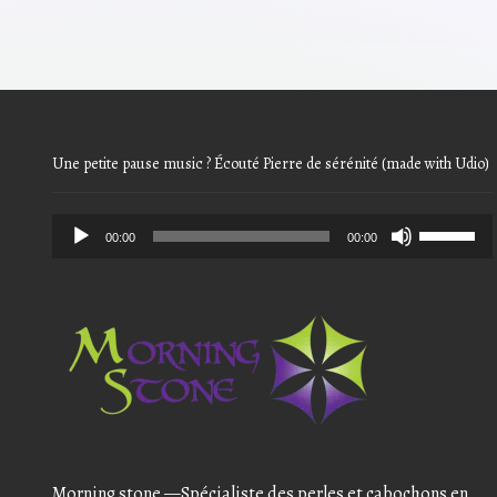
7,98€.
6,38€.
Une petite pause music ? Écouté Pierre de sérénité (made with Udio)
Audio
Use
00:00
00:00
Player
Up/Down
Arrow
keys
to
increase
or
decrease
volume.
Morning stone —Spécialiste des perles et cabochons en