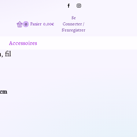
Grande promotion d'été -20% sur tous le site. Et des produits remisé indépendamment
Se
0
Panier
0,00
€
Connecter /
S'enregistrer
Accessoires
 fil
0cm