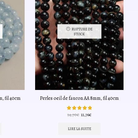
RUPTURE DE
STOCK
, fil 40cm
Perles oeil de faucon AA 8mm, fil 40cm
Le
Le
14,70
€
11,76
€
prix
prix
uel
initial
actuel
LIRE LA SUITE
était :
est :