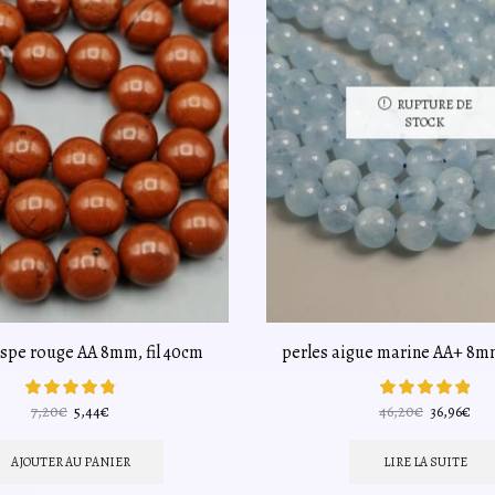
RUPTURE DE
STOCK
aspe rouge AA 8mm, fil 40cm
perles aigue marine AA+ 8mm
Le
Le
Le
Le
7,20
€
5,44
€
46,20
€
36,96
€
prix
prix
prix
prix
initial
actuel
initial
act
AJOUTER AU PANIER
LIRE LA SUITE
était :
est :
était :
est :