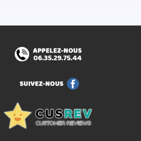
6€.
14,70€.
11,76€.