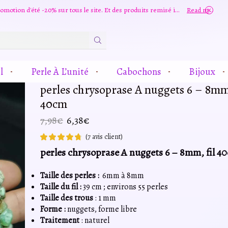
Grande promotion d'été -20% sur tous le site. Et des produits remisé indépendamment
Read more
Zone
De
Saisie
l
Perle À L’unité
Cabochons
Bijoux
De
Recherche
perles chrysoprase A nuggets 6 – 8mm,
40cm
Le
Le
7,98
€
6,38
€
prix
prix
(
7
avis client)
initial
actuel
perles chrysoprase A nuggets 6 – 8mm, fil 4
était :
est :
7,98€.
6,38€.
Taille des perles :
6mm à 8mm
Taille du fil :
39 cm ; environs 55 perles
Taille des trous
: 1 mm
Forme :
nuggets, forme libre
Traitement
: naturel