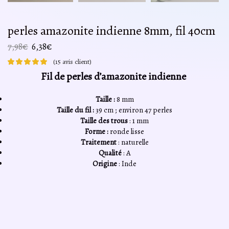
perles amazonite indienne 8mm, fil 40cm
Le
Le
7,98
€
6,38
€
prix
prix
(
15
avis client)
initial
actuel
Fil de perles d’amazonite indienne
était :
est :
7,98€.
6,38€.
Taille :
8 mm
Taille du fil :
39 cm ; environ 47 perles
Taille des trous
: 1 mm
Forme :
ronde lisse
Traitement
: naturelle
Qualité
: A
Origine
: Inde