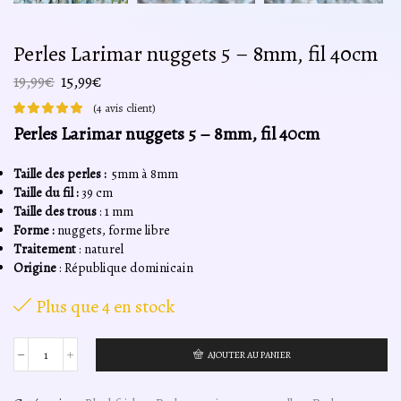
Perles Larimar nuggets 5 – 8mm, fil 40cm
Le
Le
19,99
€
15,99
€
prix
prix
(
4
avis client)
initial
actuel
Perles Larimar nuggets 5 – 8mm, fil 40cm
était :
est :
19,99€.
15,99€.
Taille des perles :
5mm à 8mm
Taille du fil :
39 cm
Taille des trous
: 1 mm
Forme :
nuggets, forme libre
Traitement
: naturel
Origine
: République dominicain
Plus que 4 en stock
AJOUTER AU PANIER
quantité
de
Perles