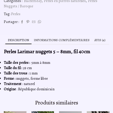
Catégories :
Blackfriday
,
Perles en pierres naturelles
,
Perles
Larimar
Nuggets / Baroque
nuggets
5
Tag:
Perles
-
8mm,
Partager :
fil
40cm
DESCRIPTION
INFORMATIONS COMPLÉMENTAIRES
AVIS (4)
Perles Larimar nuggets 5 – 8mm, fil 40cm
Taille des perles :
5mm à 8mm
Taille du fil :
39 cm
Taille des trous
: 1 mm
Forme :
nuggets, forme libre
Traitement
: naturel
Origine
: République dominicain
Produits similaires