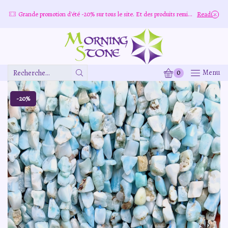
ore
Grande promotion d'été -20% sur tous le site. Et des produits remisé indépendamment
Read more
0
Menu
Zone
De
Saisie
-20%
De
Recherche