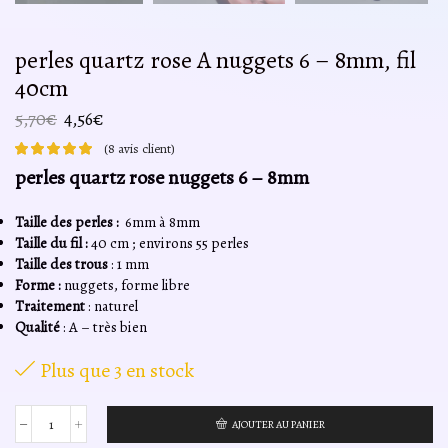
perles quartz rose A nuggets 6 – 8mm, fil
40cm
Le
Le
5,70
€
4,56
€
prix
prix
(
8
avis client)
initial
actuel
perles quartz rose nuggets 6 – 8mm
était :
est :
5,70€.
4,56€.
Taille des perles :
6mm à 8mm
Taille du fil :
40 cm ; environs 55 perles
Taille des trous
: 1 mm
Forme :
nuggets, forme libre
Traitement
: naturel
Qualité
: A – très bien
Plus que 3 en stock
AJOUTER AU PANIER
quantité