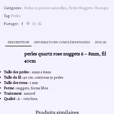
de
perles
Catégories :
Perles en pierres naturelles
,
Perles Nuggets / Baroque
quartz
rose
Tag:
Perles
A
nuggets
Partager :
6
-
8mm,
fil
DESCRIPTION
INFORMATIONS COMPLÉMENTAIRES
AVIS (8)
40cm
perles quartz rose nuggets 6 – 8mm, fil
40cm
Taille des perles :
6mm à 8mm
Taille du fil :
40 cm ; environs 55 perles
Taille des trous
: 1 mm
Forme :
nuggets, forme libre
Traitement
: naturel
Qualité
: A – très bien
Produits similaires