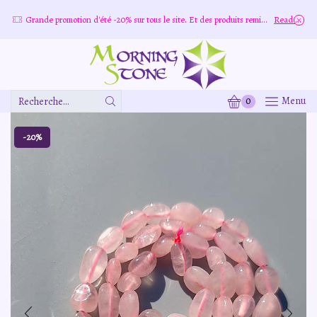
e
Grande promotion d'été -20% sur tous le site. Et des produits remisé indépendamment
Read more
0
Menu
Zone
De
Saisie
-20%
De
Recherche