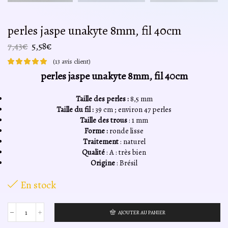
perles jaspe unakyte 8mm, fil 40cm
Le
Le
7,43
€
5,58
€
prix
prix
(
13
avis client)
initial
actuel
perles jaspe unakyte 8mm, fil 40cm
était :
est :
7,43€.
5,58€.
Taille des perles :
8,5 mm
Taille du fil :
39 cm ; environ 47 perles
Taille des trous
: 1 mm
Forme :
ronde lisse
Traitement
: naturel
Qualité
: A : très bien
Origine
: Brésil
En stock
AJOUTER AU PANIER
quantité
de