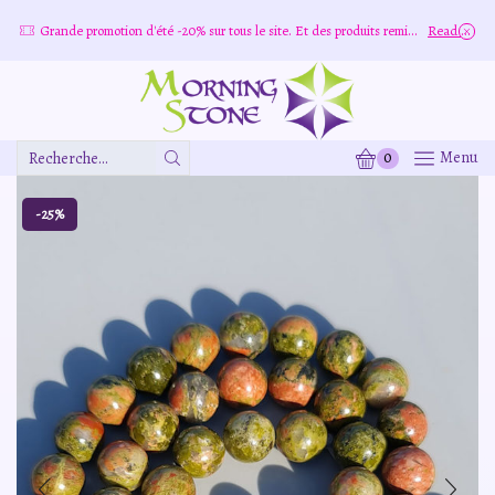
more
Grande promotion d'été -20% sur tous le site. Et des produits remisé indépendamment
Read more
0
Menu
Zone
De
Saisie
-25%
De
Recherche