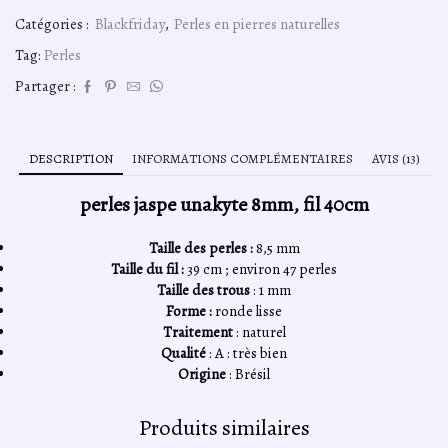
perles
Catégories :
Blackfriday
,
Perles en pierres naturelles
jaspe
unakyte
Tag:
Perles
8mm,
fil
Partager :
40cm
DESCRIPTION
INFORMATIONS COMPLÉMENTAIRES
AVIS (13)
perles jaspe unakyte 8mm, fil 40cm
Taille des perles :
8,5 mm
Taille du fil :
39 cm ; environ 47 perles
Taille des trous
: 1 mm
Forme :
ronde lisse
Traitement
: naturel
Qualité
: A : très bien
Origine
: Brésil
Produits similaires