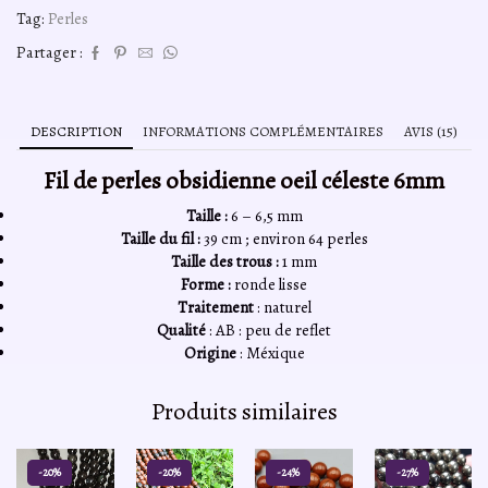
Tag:
Perles
Partager :
DESCRIPTION
INFORMATIONS COMPLÉMENTAIRES
AVIS (15)
Fil de perles obsidienne oeil céleste 6mm
Taille :
6 – 6,5 mm
Taille du fil :
39 cm ; environ 64 perles
Taille des trous :
1 mm
Forme :
ronde lisse
Traitement
: naturel
Qualité
: AB : peu de reflet
Origine
: Méxique
Produits similaires
-20%
-20%
-24%
-27%