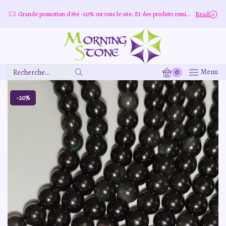
Grande promotion d'été -20% sur tous le site. Et des produits remisé indépendamment
Read more
0
Menu
Zone
De
Saisie
-20%
De
Recherche