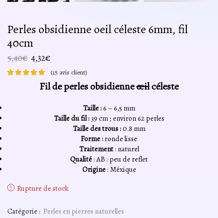
Perles obsidienne oeil céleste 6mm, fil
40cm
Le
Le
5,40
€
4,32
€
prix
prix
(
15
avis client)
initial
actuel
Fil de perles obsidienne
œil
céleste
était :
est :
5,40€.
4,32€.
Taille :
6 – 6,5 mm
Taille du fil :
39 cm ; environ 62 perles
Taille des trous :
0.8 mm
Forme :
ronde lisse
Traitement
: naturel
Qualité
: AB : peu de reflet
Origine
: Méxique
Rupture de stock
Catégorie :
Perles en pierres naturelles