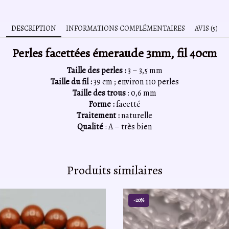
DESCRIPTION
INFORMATIONS COMPLÉMENTAIRES
AVIS (5)
Perles facettées émeraude 3mm, fil 40cm
Taille des perles :
3 – 3,5 mm
Taille du fil :
39 cm ; environ 110 perles
Taille des trous
: 0,6 mm
Forme :
facetté
Traitement :
naturelle
Qualité
: A – très bien
Produits similaires
-20%