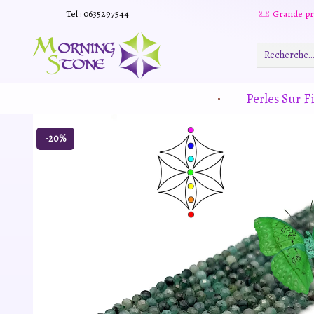
Tel : 0635297544
Grande promotion d'été -20% sur tous le site. Et des produits remisé indépendamment
Read more
Perles Sur Fi
-20%