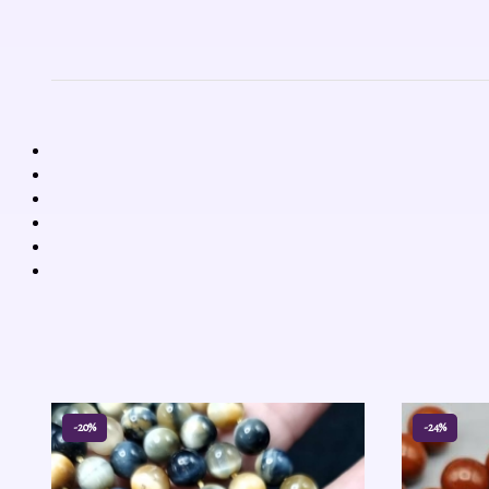
-20%
-24%