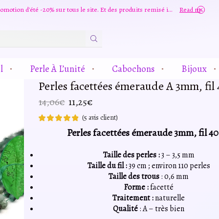
Grande promotion d'été -20% sur tous le site. Et des produits remisé indépendamment
Read more
Zone
De
Saisie
l
Perle À L’unité
Cabochons
Bijoux
De
Recherche
Perles facettées émeraude A 3mm, fil
Le
Le
14,06
€
11,25
€
prix
prix
(
5
avis client)
initial
actuel
Perles facettées émeraude 3mm, fil 4
était :
est :
14,06€.
11,25€.
Taille des perles :
3 – 3,5 mm
Taille du fil :
39 cm ; environ 110 perles
Taille des trous
: 0,6 mm
Forme :
facetté
Traitement :
naturelle
Qualité
: A – très bien