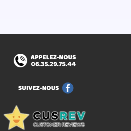
€.
3,86€.
3,09€.