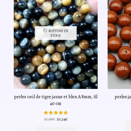
RUPTURE DE
STOCK
perles oeil de tigre jaune et bleu A 8mm, fil
perles j
40 cm
Le
Le
12,68
€
10,14
€
prix
prix