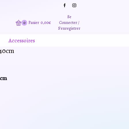
Grande promotion d'été -20% sur tous le site. Et des produits remisé indépendamment
Se
0
Panier
0,00
€
Connecter /
S'enregistrer
Accessoires
 40cm
0cm