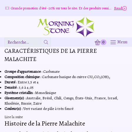
re
Grande promotion d'été -20% sur tous le site. Et des produits remisé indépendamment
Read more
0
Menu
Zone
CARACTÉRISTIQUES DE LA PIERRE
De
Saisie
MALACHITE
De
Recherche
Groupe d’appartenance
: Carbonate
Composition chimique
: Carbonate basique du cuivre CU₂CO₃(OH)₃
Dureté
: Entre 3,5 et 4
Densité
: 3,6 à 4,05
Système cristallin
: Monoclinique
Gisement(s)
: Australie, Brésil, Chili, Congo, États-Unis, France, Israël,
Rhodésie, Russie, Zaïre
Couleur(s)
: Vert variant de pâle à très foncé
Lire la suite
Histoire de la Pierre Malachite