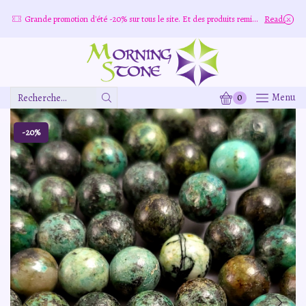
Grande promotion d'été -20% sur tous le site. Et des produits remisé indépendamment
Read more
0
Menu
Zone
De
Saisie
-20%
De
Recherche