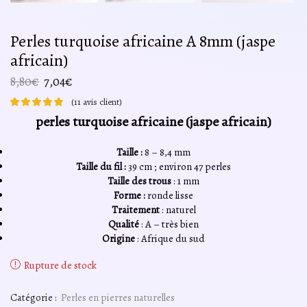
Perles turquoise africaine A 8mm (jaspe
africain)
Le
Le
8,80
€
7,04
€
prix
prix
(
11
avis client)
initial
actuel
perles turquoise africaine (jaspe africain)
était :
est :
8,80€.
7,04€.
Taille :
8 – 8,4 mm
Taille du fil :
39 cm ; environ 47 perles
Taille des trous
: 1 mm
Forme :
ronde lisse
Traitement
: naturel
Qualité
: A – très bien
Origine
: Afrique du sud
Rupture de stock
Catégorie :
Perles en pierres naturelles