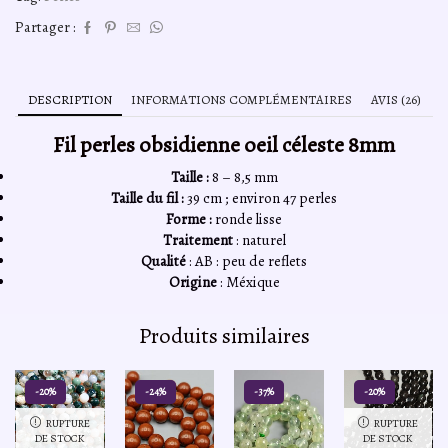
Partager :
DESCRIPTION
INFORMATIONS COMPLÉMENTAIRES
AVIS (26)
Fil perles obsidienne oeil céleste 8mm
Taille :
8 – 8,5 mm
Taille du fil :
39 cm ; environ 47 perles
Forme :
ronde lisse
Traitement
: naturel
Qualité
: AB : peu de reflets
Origine
: Méxique
Produits similaires
-20%
-24%
-37%
-20%
RUPTURE
RUPTURE
DE STOCK
DE STOCK