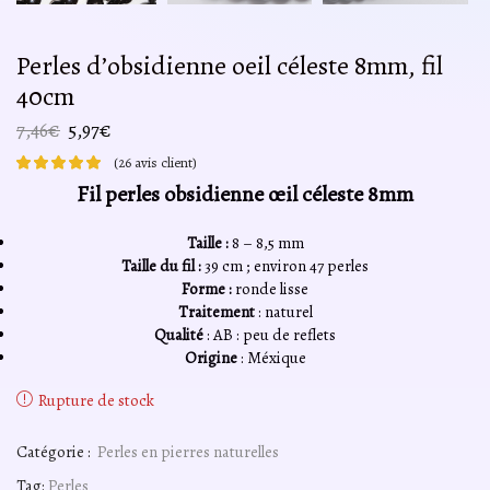
Perles d’obsidienne oeil céleste 8mm, fil
40cm
Le
Le
7,46
€
5,97
€
prix
prix
(
26
avis client)
initial
actuel
Fil perles obsidienne œil céleste 8mm
était :
est :
7,46€.
5,97€.
Taille :
8 – 8,5 mm
Taille du fil :
39 cm ; environ 47 perles
Forme :
ronde lisse
Traitement
: naturel
Qualité
: AB : peu de reflets
Origine
: Méxique
Rupture de stock
Catégorie :
Perles en pierres naturelles
Tag:
Perles