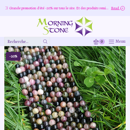
Grande promotion d'été -20% sur tous le site. Et des produits remisé indépendamment
Read more
0
Menu
Zone
De
Saisie
-20%
De
Recherche