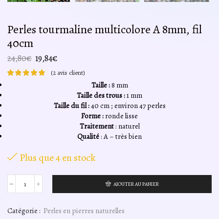
Perles tourmaline multicolore A 8mm, fil
40cm
Le
Le
24,80
€
19,84
€
prix
prix
(
2
avis client)
initial
actuel
Taille :
8 mm
était :
est :
Taille des trous :
1 mm
24,80€.
19,84€.
Taille du fil :
40 cm ; environ 47 perles
Forme :
ronde lisse
Traitement
: naturel
Qualité
: A – très bien
Plus que 4 en stock
AJOUTER AU PANIER
quantité
de
Perles
Catégorie :
Perles en pierres naturelles
tourmaline