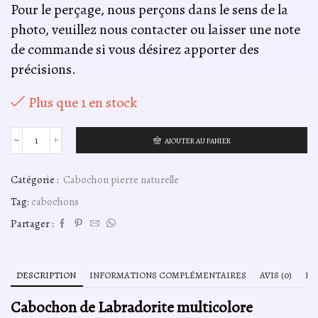
Pour le perçage, nous perçons dans le sens de la
photo, veuillez nous contacter ou laisser une note
de commande si vous désirez apporter des
précisions.
Plus que 1 en stock
AJOUTER AU PANIER
quantité
de
Cabochon
Catégorie :
Cabochon pierre naturelle
de
Labradorite
Tag:
cabochons
multicolore
-
Partager :
45g
-
6,7cm
DESCRIPTION
INFORMATIONS COMPLÉMENTAIRES
AVIS (0)
LI
Cabochon de Labradorite multicolore