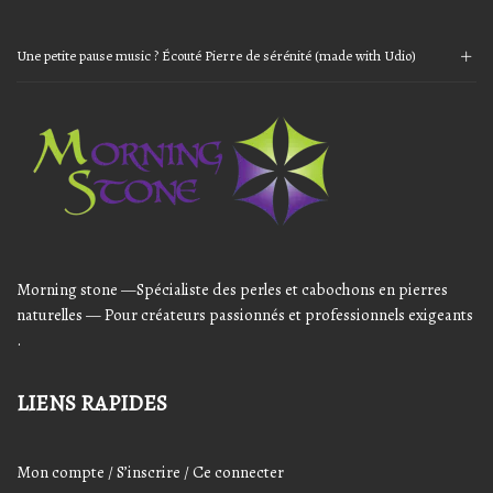
Les
Les
options
options
peuvent
peuvent
Une petite pause music ? Écouté Pierre de sérénité (made with Udio)
être
être
Audio
choisies
choisies
sur
sur
Player
la
la
page
page
du
du
produit
produit
Morning stone —Spécialiste des perles et cabochons en pierres
naturelles — Pour créateurs passionnés et professionnels exigeants
.
LIENS RAPIDES
Mon compte / S’inscrire / Ce connecter