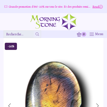
e
Grande promotion d'été -20% sur tous le site. Et des produits remisé indépendamment
Read more
0
Menu
Zone
De
Saisie
-20%
De
Recherche