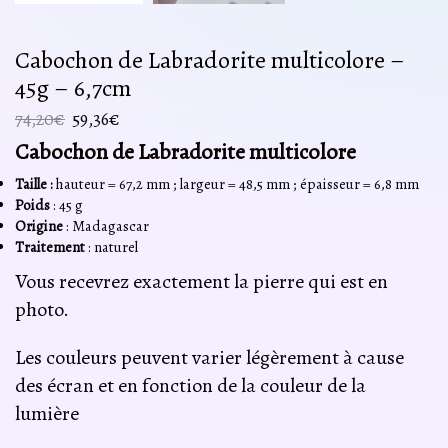
Cabochon de Labradorite multicolore –
45g – 6,7cm
Le
Le
74,20
€
59,36
€
prix
prix
Cabochon de Labradorite multicolore
initial
actuel
était :
est :
Taille :
hauteur = 67,2 mm ; largeur = 48,5 mm ; épaisseur = 6,8 mm
74,20€.
59,36€.
Poids
: 45 g
Origine
: Madagascar
Traitement
: naturel
Vous recevrez exactement la pierre qui est en
photo.
Les couleurs peuvent varier légèrement à cause
des écran et en fonction de la couleur de la
lumière