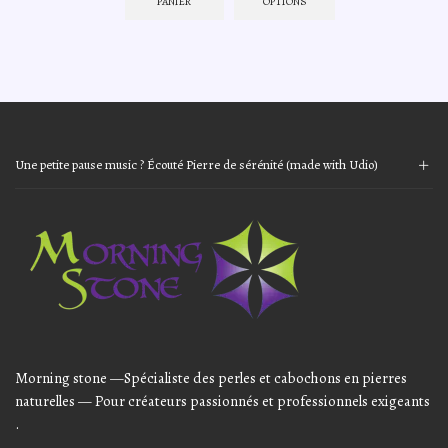
PANIER
OPTIONS
Ce
Ce
11,10€.
8,88€.
produit
produit
Ce
a
a
produit
plusieurs
plusieurs
a
variations.
variations.
plusieurs
Les
Les
variations.
options
options
Les
peuvent
peuvent
options
être
être
peuvent
Une petite pause music ? Écouté Pierre de sérénité (made with Udio)
choisies
choisies
être
sur
sur
Audio
choisies
la
la
sur
Player
page
page
la
du
du
page
produit
produit
du
produit
Morning stone —Spécialiste des perles et cabochons en pierres
naturelles — Pour créateurs passionnés et professionnels exigeants
.