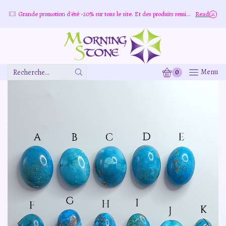
e
Grande promotion d'été -20% sur tous le site. Et des produits remisé indépendamment
Read more
0
Menu
Zone
De
Saisie
De
Recherche