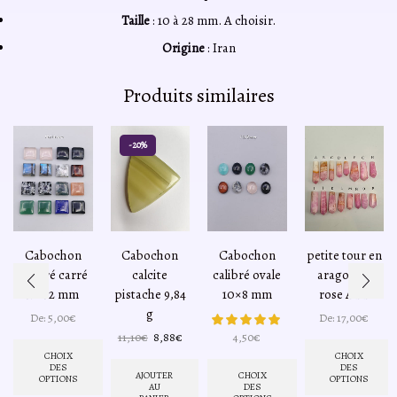
Taille
: 10 à 28 mm. A choisir.
Origine
: Iran
Produits similaires
-20%
Cabochon
Cabochon
Cabochon
petite tour en
calibré carré
calcite
calibré ovale
aragonite
12×12 mm
pistache 9,84
10×8 mm
rose AAA
g
De:
5,00
€
De:
17,00
€
Le
Le
11,10
€
8,88
€
4,50
€
prix
prix
CHOIX
CHOIX
DES
DES
initial
actuel
AJOUTER
CHOIX
OPTIONS
OPTIONS
était :
est :
AU
DES