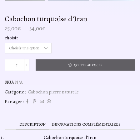
Cabochon turquoise d’Iran
Plage
25,00
€
–
34,00
€
de
choisir
prix :
25,00€
à
34,00€
AJOUTER AU PANIER
quantité
de
Cabochon
SKU:
N/A
turquoise
d'Iran
Catégorie :
Cabochon pierre naturelle
Partager :
DESCRIPTION
INFORMATIONS COMPLÉMENTAIRES
Cabochon turquoise d’Iran