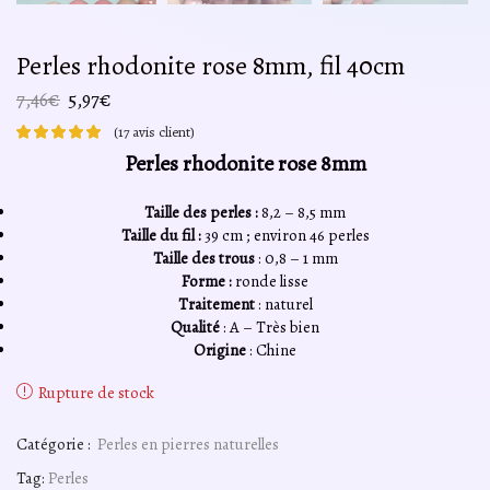
Perles rhodonite rose 8mm, fil 40cm
Le
Le
7,46
€
5,97
€
prix
prix
(
17
avis client)
initial
actuel
Perles rhodonite rose 8mm
était :
est :
7,46€.
5,97€.
Taille des perles :
8,2 – 8,5 mm
Taille du fil :
39 cm ; environ 46 perles
Taille des trous
: 0,8 – 1 mm
Forme :
ronde lisse
Traitement
: naturel
Qualité
: A – Très bien
Origine
: Chine
Rupture de stock
Catégorie :
Perles en pierres naturelles
Tag:
Perles