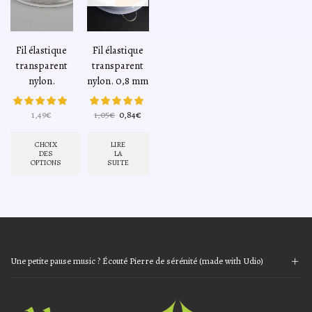
Fil élastique
Fil élastique
transparent
transparent
nylon.
nylon. 0,8 mm
Le
Le
1,49
€
1,05
€
0,84
€
prix
prix
initial
actuel
CHOIX
LIRE
était :
est :
DES
LA
OPTIONS
SUITE
1,05€.
0,84€.
Ce
produit
a
plusieurs
variations.
Les
options
Une petite pause music ? Écouté Pierre de sérénité (made with Udio)
peuvent
Audio
être
Player
choisies