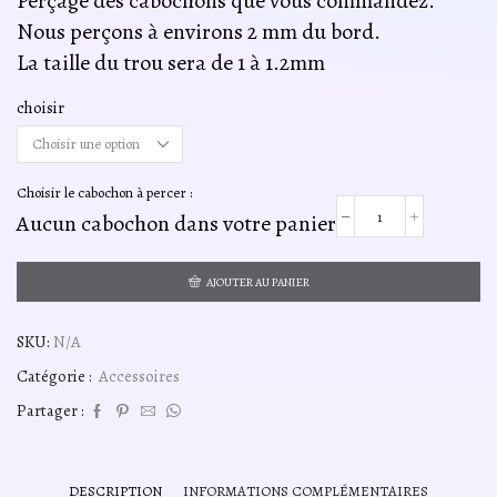
Perçage des cabochons que vous commandez.
2,00€
à
Nous perçons à environs 2 mm du bord.
3,00€
La taille du trou sera de 1 à 1.2mm
choisir
Choisir le cabochon à percer :
Aucun cabochon dans votre panier
quantité
de
Perçage
AJOUTER AU PANIER
SKU:
N/A
Catégorie :
Accessoires
Partager :
DESCRIPTION
INFORMATIONS COMPLÉMENTAIRES