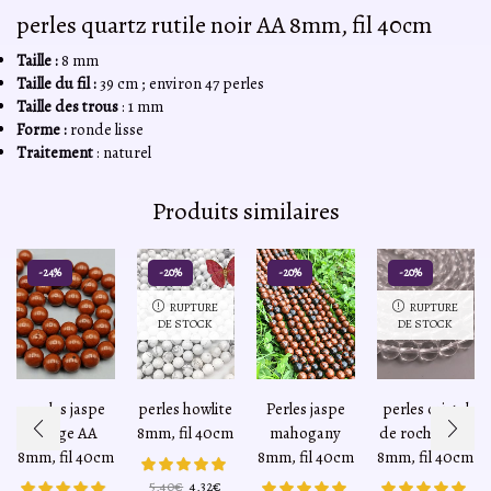
perles quartz rutile noir AA 8mm, fil 40cm
Taille :
8 mm
Taille du fil :
39 cm ; environ 47 perles
Taille des trous
: 1 mm
Forme :
ronde lisse
Traitement
: naturel
Produits similaires
-24%
-20%
-20%
-20%
RUPTURE
RUPTURE
DE STOCK
DE STOCK
perles jaspe
perles howlite
Perles jaspe
perles cristal
rouge AA
8mm, fil 40cm
mahogany
de roche AAA
8mm, fil 40cm
8mm, fil 40cm
8mm, fil 40cm
Le
Le
5,40
€
4,32
€