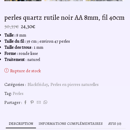
perles quartz rutile noir AA 8mm, fil 40cm
Le
Le
30,37
€
24,30
€
prix
prix
Taille :
8 mm
initial
actuel
Taille du fil :
39 cm ; environ 47 perles
était :
est :
Taille des trous
: 1 mm
30,37€.
24,30€.
Forme :
ronde lisse
Traitement
: naturel
Rupture de stock
Catégories :
Blackfriday
,
Perles en pierres naturelles
Tag:
Perles
Partager :
DESCRIPTION
INFORMATIONS COMPLÉMENTAIRES
AVIS (0)