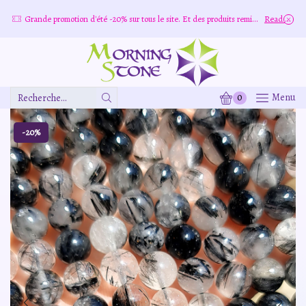
Grande promotion d'été -20% sur tous le site. Et des produits remisé indépendamment
Read more
0
Menu
Zone
De
Saisie
-20%
De
Recherche