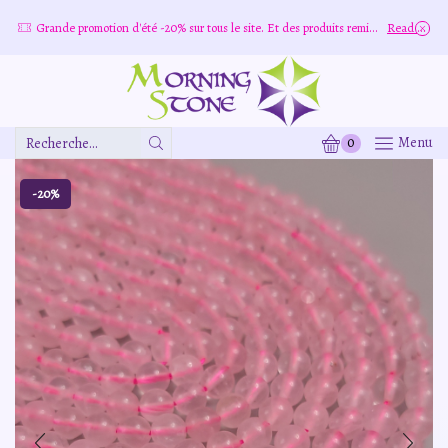
re
Grande promotion d'été -20% sur tous le site. Et des produits remisé indépendamment
Read more
0
Menu
Zone
De
Saisie
-20%
De
Recherche