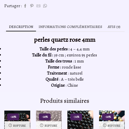
Partager :
DESCRIPTION
INFORMATIONS COMPLÉMENTAIRES
AVIS (9)
perles quartz rose 4mm
Taille des perles :
4 – 4,4 mm
Taille du fil :
39 cm ; environ 95 perles
Taille des trous
: 1 mm
Forme :
ronde lisse
Traitement
: naturel
Qualité
: A – très belle
Origine
: Chine
Produits similaires
-20%
-20%
-32%
-20%
RUPTURE
RUPTURE
RUPTURE