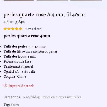
perles quartz rose A 4mm, fil 40cm
Le
Le
4,80
€
3,84
€
prix
prix
(
9
avis client)
initial
actuel
perles quartz rose 4mm
était :
est :
4,80€.
3,84€.
Taille des perles :
4 – 4,4 mm
Taille du fil :
39 cm ; environ 95 perles
Taille des trous
: 1 mm
Forme :
ronde lisse
Traitement
: naturel
Qualité
: A – très belle
Origine
: Chine
Rupture de stock
Catégories :
Blackfriday
,
Perles en pierres naturelles
Tag:
Perles