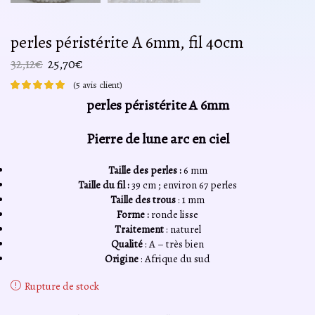
perles péristérite A 6mm, fil 40cm
Le
Le
32,12
€
25,70
€
prix
prix
(
5
avis client)
initial
actuel
perles péristérite A 6mm
était :
est :
32,12€.
25,70€.
Pierre de lune arc en ciel
Taille des perles :
6 mm
Taille du fil :
39 cm ; environ 67 perles
Taille des trous
: 1 mm
Forme :
ronde lisse
Traitement
: naturel
Qualité
: A – très bien
Origine
: Afrique du sud
Rupture de stock