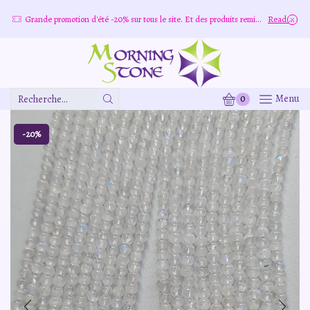
Grande promotion d'été -20% sur tous le site. Et des produits remisé indépendamment
Read more
0
Menu
Zone
De
Saisie
-20%
De
Recherche