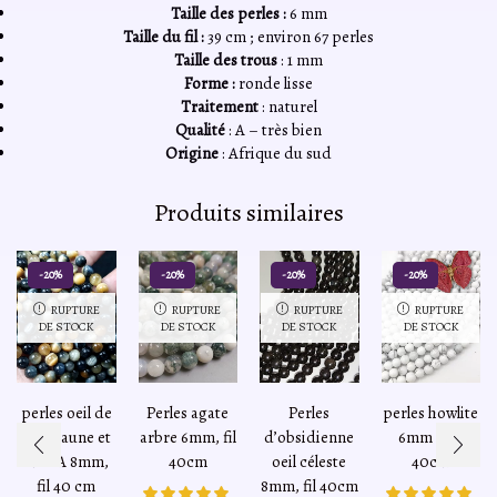
Taille des perles :
6 mm
Taille du fil :
39 cm ; environ 67 perles
Taille des trous
: 1 mm
Forme :
ronde lisse
Traitement
: naturel
Qualité
: A – très bien
Origine
: Afrique du sud
Produits similaires
-20%
-20%
-20%
-20%
RUPTURE
RUPTURE
RUPTURE
RUPTURE
DE STOCK
DE STOCK
DE STOCK
DE STOCK
perles oeil de
Perles agate
Perles
perles howlite
tigre jaune et
arbre 6mm, fil
d’obsidienne
6mm – fil
bleu A 8mm,
40cm
oeil céleste
40cm
fil 40 cm
8mm, fil 40cm