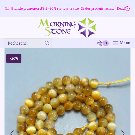
ore
Grande promotion d'été -20% sur tous le site. Et des produits remisé indépendamment
Read more
0
Menu
Zone
De
Saisie
-20%
De
Recherche