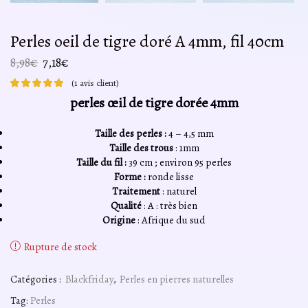
Perles oeil de tigre doré A 4mm, fil 40cm
Le
Le
8,98
€
7,18
€
prix
prix
(
1
avis client)
initial
actuel
perles œil de tigre dorée 4mm
était :
est :
8,98€.
7,18€.
Taille des perles :
4 – 4,5 mm
Taille des trous
: 1mm
Taille du fil :
39 cm ; environ 95 perles
Forme :
ronde lisse
Traitement
: naturel
Qualité
: A : très bien
Origine
: Afrique du sud
Rupture de stock
Catégories :
Blackfriday
,
Perles en pierres naturelles
Tag:
Perles