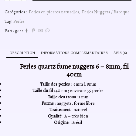
de
Perles
Catégories :
Perles en pierres naturelles
,
Perles Nuggets / Baroque
quartz
fumé
Tag:
Perles
A
nuggets
Partager :
6
-
8mm,
fil
DESCRIPTION
INFORMATIONS COMPLÉMENTAIRES
AVIS (6)
40cm
Perles quartz fume nuggets 6 – 8mm, fil
40cm
Taille des perles :
6mm à 8mm
Taille du fil :
40 cm ; environs 55 perles
Taille des trous
: 1 mm
Forme :
nuggets, forme libre
Traitement
: naturel
Qualité
: A – très bien
Origine
: Brésil