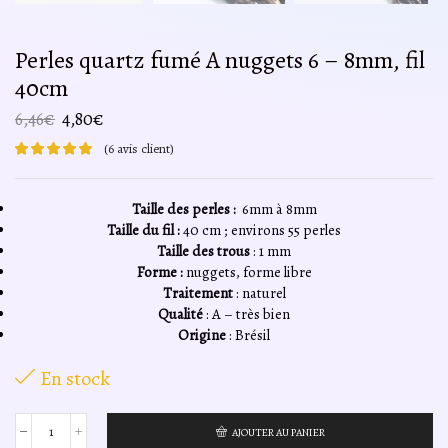
Perles quartz fumé A nuggets 6 – 8mm, fil
40cm
Le
Le
6,46
€
4,80
€
prix
prix
(
6
avis client)
initial
actuel
était :
est :
6,46€.
4,80€.
Taille des perles :
6mm à 8mm
Taille du fil :
40 cm ; environs 55 perles
Taille des trous
: 1 mm
Forme :
nuggets, forme libre
Traitement
: naturel
Qualité
: A – très bien
Origine
: Brésil
En stock
AJOUTER AU PANIER
quantité