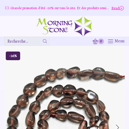
e
Grande promotion d'été -20% sur tous le site. Et des produits remisé indépendamment
Read more
0
Menu
Zone
De
Saisie
-26%
De
Recherche