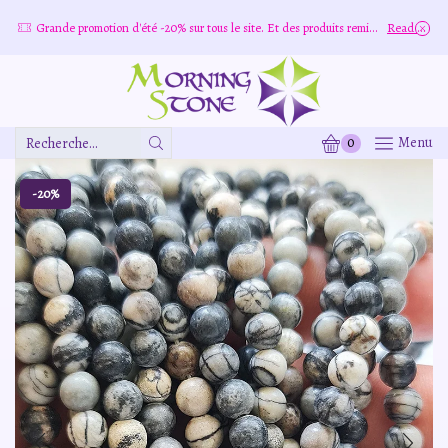
Grande promotion d'été -20% sur tous le site. Et des produits remisé indépendamment
Read more
0
Menu
Zone
De
Saisie
-20%
De
Recherche