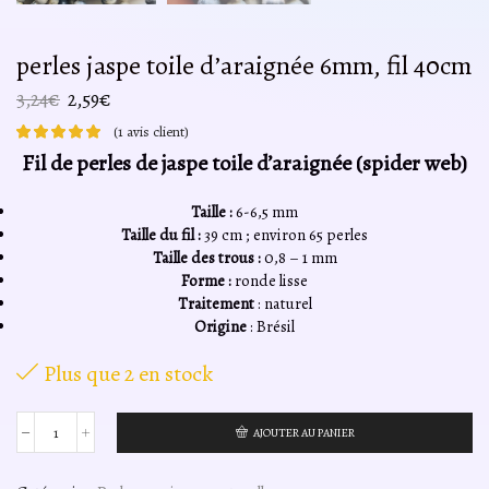
perles jaspe toile d’araignée 6mm, fil 40cm
Le
Le
3,24
€
2,59
€
prix
prix
(
1
avis client)
initial
actuel
Fil de perles de jaspe toile d’araignée (spider web)
était :
est :
3,24€.
2,59€.
Taille :
6-6,5 mm
Taille du fil :
39 cm ; environ 65 perles
Taille des trous :
0,8 – 1 mm
Forme :
ronde lisse
Traitement
: naturel
Origine
: Brésil
Plus que 2 en stock
AJOUTER AU PANIER
quantité
de
perles