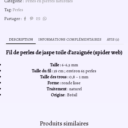
Catégorie :
Perles en pierres naturelles
jaspe
toile
Tag:
Perles
d’araignée
6mm,
Partager :
fil
40cm
DESCRIPTION
INFORMATIONS COMPLÉMENTAIRES
AVIS (1)
Fil de perles de jaspe toile d’araignée (spider web)
Taille :
6-6,5 mm
Taille du fil :
39 cm ; environ 65 perles
Taille des trous :
0,8 – 1 mm
Forme :
ronde lisse
Traitement
: naturel
Origine
: Brésil
Produits similaires