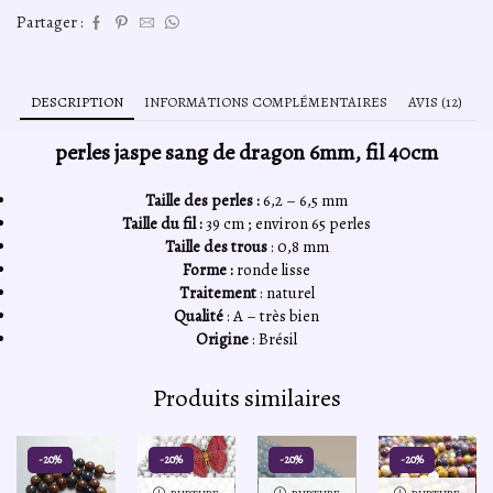
Partager :
DESCRIPTION
INFORMATIONS COMPLÉMENTAIRES
AVIS (12)
perles jaspe sang de dragon 6mm, fil 40cm
Taille des perles :
6,2 – 6,5 mm
Taille du fil :
39 cm ; environ 65 perles
Taille des trous
: 0,8 mm
Forme :
ronde lisse
Traitement
: naturel
Qualité
: A – très bien
Origine
: Brésil
Produits similaires
-20%
-20%
-20%
-20%