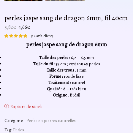
perles jaspe sang de dragon 6mm, fil 40cm
Le
Le
5,82
€
4,66
€
prix
prix
(
12
avis client)
initial
actuel
perles jaspe sang de dragon 6mm
était :
est :
5,82€.
4,66€.
Taille des perles :
6,2 – 6,5 mm
Taille du fil :
39 cm ; environ 65 perles
Taille des trous
: 1 mm
Forme :
ronde lisse
Traitement
: naturel
Qualité
: A – très bien
Origine
: Brésil
Rupture de stock
Catégorie :
Perles en pierres naturelles
Tag:
Perles