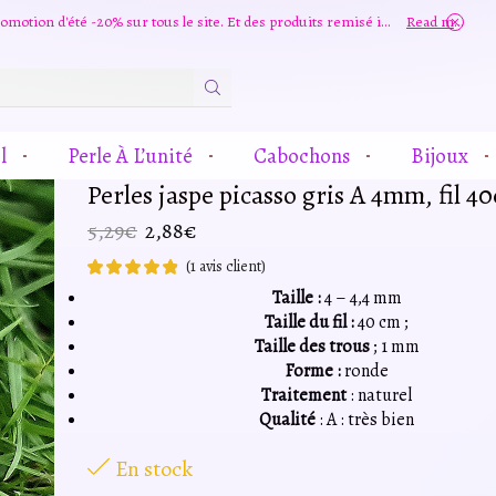
Grande promotion d'été -20% sur tous le site. Et des produits remisé indépendamment
Read more
Zone
De
Saisie
l
Perle À L’unité
Cabochons
Bijoux
De
Recherche
Perles jaspe picasso gris A 4mm, fil 4
Le
Le
5,29
€
2,88
€
prix
prix
(
1
avis client)
initial
actuel
Taille :
4 – 4,4 mm
était :
est :
Taille du fil :
40 cm ;
5,29€.
2,88€.
Taille des trous
; 1 mm
Forme :
ronde
Traitement
: naturel
Qualité
: A : très bien
En stock