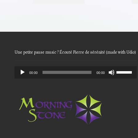
était :
est :
23,25€.
18,60€.
Une petite pause music ? Écouté Pierre de sérénité (made with Udio)
Audio
Use
00:00
00:00
Player
Up/Down
Arrow
keys
to
increase
or
decrease
volume.