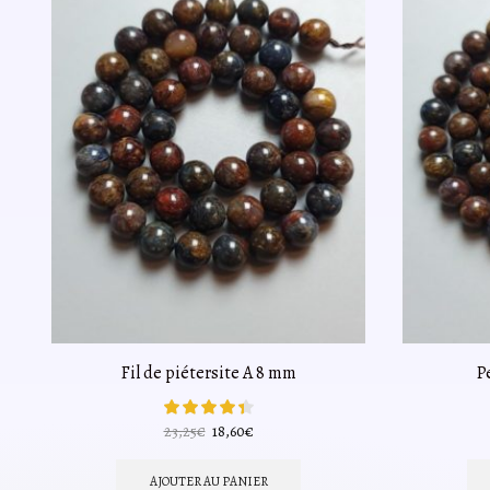
Fil de piétersite A 8 mm
P
Le
Le
23,25
€
18,60
€
prix
prix
initial
actuel
AJOUTER AU PANIER