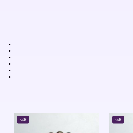
-20%
-39%