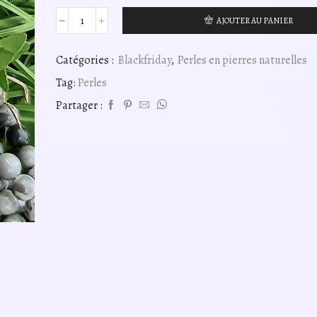
AJOUTER AU PANIER
quantité
de
Perles
Catégories :
Blackfriday
,
Perles en pierres naturelles
jaspe
Tag:
Perles
picasso
gris
Partager :
A
4mm,
fil
40cm