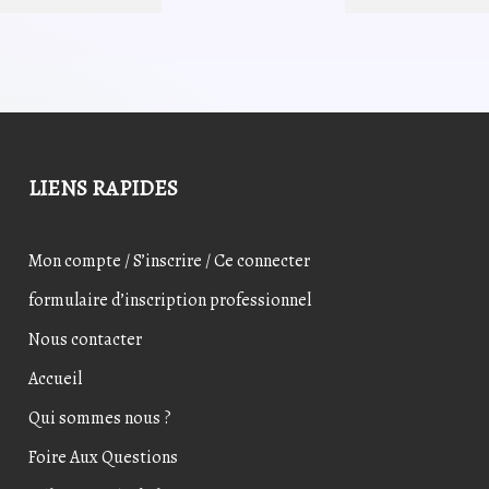
était :
est :
était :
est :
19,39€.
11,88€.
5,40€.
4,32
LIENS RAPIDES
Mon compte / S’inscrire / Ce connecter
formulaire d’inscription professionnel
Nous contacter
Accueil
Qui sommes nous ?
Foire Aux Questions