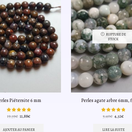
RUPTURE DE
STOCK
erles Piétersite 6 mm
Perles agate arbre 6mm, f
Le
Le
Le
Le
19,39
€
11,88
€
5,40
€
4,32
€
prix
prix
prix
prix
initial
actuel
initial
actu
AJOUTER AU PANIER
LIRE LA SUITE