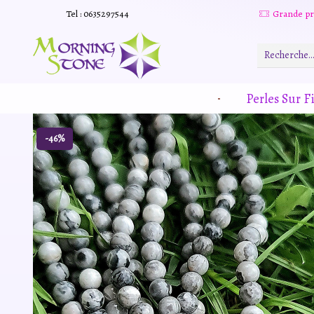
Tel : 0635297544
Grande promotion d'été -20% sur tous le site. Et des produits remisé indépendamment
Read more
Perles Sur Fi
-46%