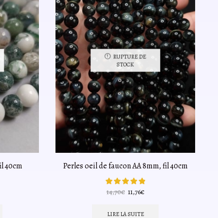
RUPTURE DE
STOCK
il 40cm
Perles oeil de faucon AA 8mm, fil 40cm
P
Le
Le
14,70
€
11,76
€
prix
prix
el
initial
actuel
LIRE LA SUITE