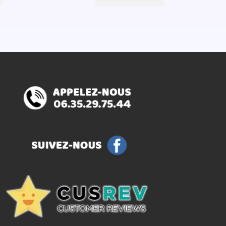
était :
est :
€.
14,70€.
11,76€.