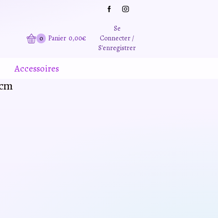
Grande promotion d'été -20% sur tous le site. Et des produits remisé indépendamment
Se
0
Panier
0,00
€
Connecter /
S'enregistrer
Accessoires
0cm