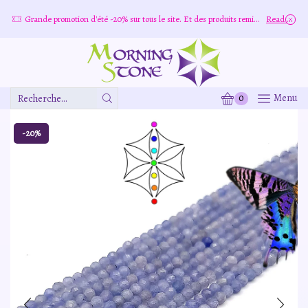
more
Grande promotion d'été -20% sur tous le site. Et des produits remisé indépendamment
Read more
0
Menu
Zone
De
Saisie
-20%
De
Recherche