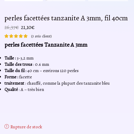
perles facettées tanzanite A 3mm, fil 40cm
Le
Le
26,37
€
21,10
€
prix
prix
(
3
avis client)
initial
actuel
perles facettées Tanzanite A 3mm
était :
est :
26,37€.
21,10€.
Taille :
3-3,2 mm
Taille des trous
: 0.6 mm
Taille du fil :
40 cm – environs 120 perles
Forme :
facette
traitement
: chauffé, comme la plupart des tanzanite bleu
Qualité
: A – très bien
Rupture de stock