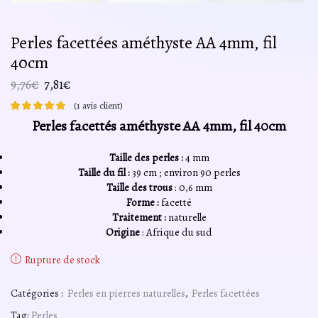
Perles facettées améthyste AA 4mm, fil
40cm
Le
Le
9,76
€
7,81
€
prix
prix
(
1
avis client)
initial
actuel
Perles facettés améthyste AA 4mm, fil 40cm
était :
est :
9,76€.
7,81€.
Taille des perles :
4 mm
Taille du fil :
39 cm ; environ 90 perles
Taille des trous
: 0,6 mm
Forme :
facetté
Traitement :
naturelle
Origine
: Afrique du sud
Rupture de stock
Catégories :
Perles en pierres naturelles
,
Perles facettées
Tag:
Perles