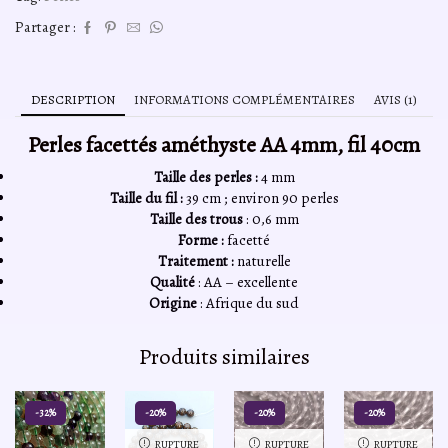
Partager :
DESCRIPTION
INFORMATIONS COMPLÉMENTAIRES
AVIS (1)
Perles facettés améthyste AA 4mm, fil 40cm
Taille des perles :
4 mm
Taille du fil :
39 cm ; environ 90 perles
Taille des trous
: 0,6 mm
Forme :
facetté
Traitement :
naturelle
Qualité
: AA – excellente
Origine
: Afrique du sud
Produits similaires
-32%
-20%
-20%
-20%
RUPTURE
RUPTURE
RUPTURE