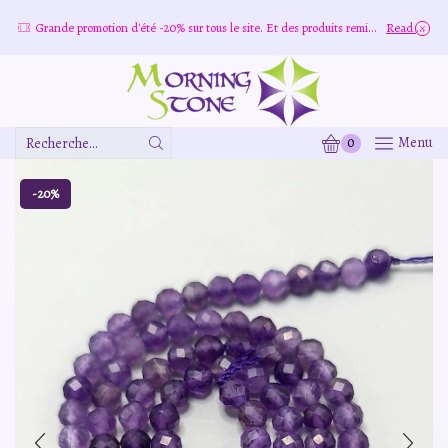
Grande promotion d'été -20% sur tous le site. Et des produits remisé indépendamment
Read more
0
Menu
Zone
De
Saisie
-20%
De
Recherche