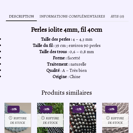
DESCRIPTION
INFORMATIONS COMPLÉMENTAIRES
AVIS (0)
Perles iolite 4mm, fil 40cm
Taille des perles :
4 – 4,3 mm
Taille du fil :
39 cm ; environ 90 perles
Taille des trous
: 0,6 – 0,8 mm
Forme :
facetté
Traitement :
naturelle
Qualité
: A – Très bien
Origine
: Chine
Produits similaires
-20%
-20%
-27%
-20%
RUPTURE
RUPTURE
RUPTURE
DE STOCK
DE STOCK
DE STOCK