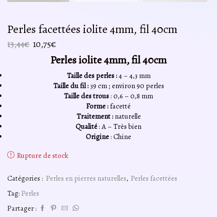
Perles facettées iolite 4mm, fil 40cm
Le
Le
13,44
€
10,75
€
prix
prix
Perles iolite 4mm, fil 40cm
initial
actuel
était :
est :
Taille des perles :
4 – 4,3 mm
13,44€.
10,75€.
Taille du fil :
39 cm ; environ 90 perles
Taille des trous
: 0,6 – 0,8 mm
Forme :
facetté
Traitement :
naturelle
Qualité
: A – Très bien
Origine
: Chine
Rupture de stock
Catégories :
Perles en pierres naturelles
,
Perles facettées
Tag:
Perles
Partager :