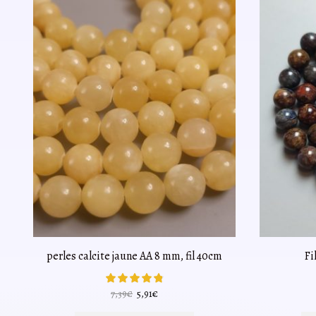
perles calcite jaune AA 8 mm, fil 40cm
Fi
Le
Le
7,39
€
5,91
€
prix
prix