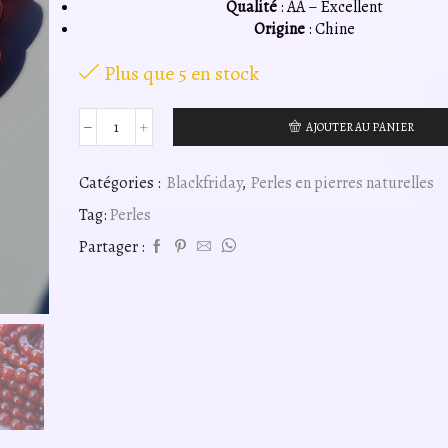
Qualité
: AA – Excellent
Origine
: Chine
Plus que 5 en stock
AJOUTER AU PANIER
quantité
de
perles
Catégories :
Blackfriday
,
Perles en pierres naturelles
cornaline
Tag:
Perles
rouge
(chauffé)
Partager :
8mm,
fil
40cm