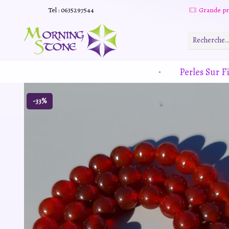
Tel : 0635297544
Grande promotion d'été -20% sur tous le site. Et des produits remisé indépendamment
Read more
Perles Sur Fi
-33%