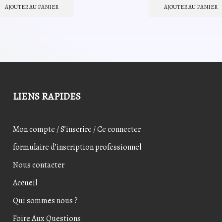
initial
actuel
initial
actu
AJOUTER AU PANIER
AJOUTER AU PANIER
était :
est :
était :
est :
23,25€.
18,60€.
15,60€.
11,3
LIENS RAPIDES
Mon compte / S’inscrire / Ce connecter
formulaire d’inscription professionnel
Nous contacter
Accueil
Qui sommes nous ?
Foire Aux Questions