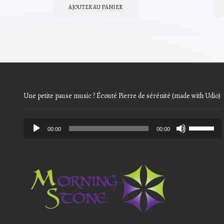
initial
actuel
AJOUTER AU PANIER
était :
est :
7,39€.
5,91€.
Une petite pause music ? Écouté Pierre de sérénité (made with Udio)
Audio
Use
00:00
00:00
Player
Up/Down
Arrow
keys
to
increase
or
decrease