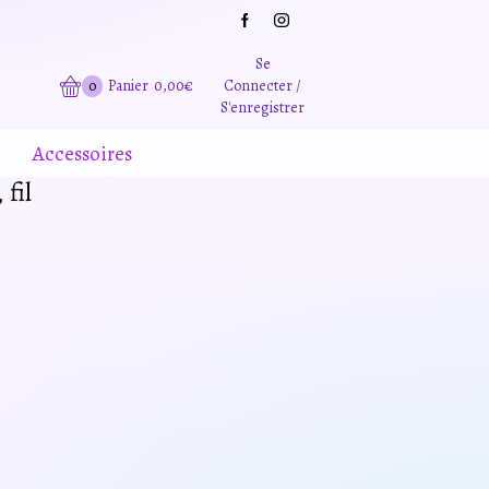
Grande promotion d'été -20% sur tous le site. Et des produits remisé indépendamment
Se
0
Panier
0,00
€
Connecter /
S'enregistrer
Accessoires
fil