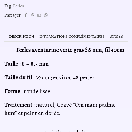
verte
Tag:
Perles
gravé
"om
Partager :
mani
padme
hum"
8mm,
DESCRIPTION
INFORMATIONS COMPLÉMENTAIRES
AVIS (2)
fil
40cm
Perles aventurine verte gravé 8 mm, fil 40cm
Taille
: 8 – 8,5 mm
Taille du fil
: 39 cm ; environ 48 perles
Forme
: ronde lisse
Traitement
: naturel, Gravé “Om mani padme
hum” et peint en dorée.