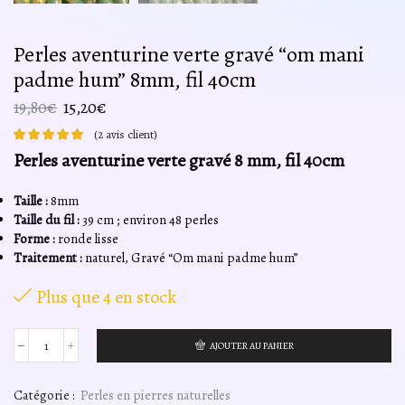
Perles aventurine verte gravé “om mani
padme hum” 8mm, fil 40cm
Le
Le
19,80
€
15,20
€
prix
prix
(
2
avis client)
initial
actuel
Perles aventurine verte gravé 8 mm, fil 40cm
était :
est :
19,80€.
15,20€.
Taille :
8mm
Taille du fil :
39 cm ; environ 48 perles
Forme :
ronde lisse
Traitement :
naturel, Gravé “Om mani padme hum”
Plus que 4 en stock
AJOUTER AU PANIER
quantité
de
Perles
Catégorie :
Perles en pierres naturelles
aventurine