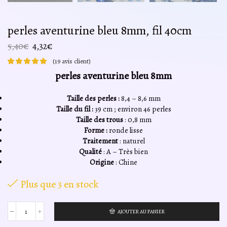
perles aventurine bleu 8mm, fil 40cm
Le
Le
5,40
€
4,32
€
prix
prix
(
19
avis client)
initial
actuel
perles aventurine bleu 8mm
était :
est :
5,40€.
4,32€.
Taille des perles :
8,4 – 8,6 mm
Taille du fil :
39 cm ; environ 46 perles
Taille des trous
: 0,8 mm
Forme :
ronde lisse
Traitement
: naturel
Qualité
: A – Très bien
Origine
: Chine
Plus que 3 en stock
AJOUTER AU PANIER
quantité
de