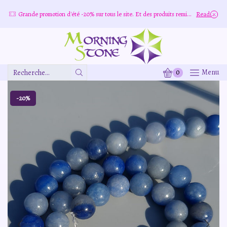
e
Grande promotion d'été -20% sur tous le site. Et des produits remisé indépendamment
Read more
0
Menu
Zone
De
Saisie
-20%
De
Recherche