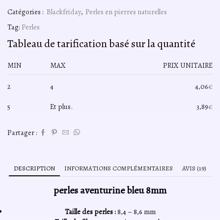
perles
Catégories :
Blackfriday
,
Perles en pierres naturelles
aventurine
bleu
Tag:
Perles
8mm,
Tableau de tarification basé sur la quantité
fil
40cm
MIN
MAX
PRIX UNITAIRE
2
4
4,06
€
5
Et plus.
3,89
€
Partager :
DESCRIPTION
INFORMATIONS COMPLÉMENTAIRES
AVIS (19)
perles aventurine bleu 8mm
Taille des perles :
8,4 – 8,6 mm