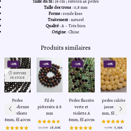
Taille du fil :
39 cm ; environ 46 perles
Taille des trous
: 0,8 mm
Forme :
ronde lisse
Traitement
: naturel
Qualité
: A – Très bien
Origine
: Chine
Produits similaires
-20%
-20%
-32%
-20%
RUPTURE
DE STOCK
Perles
Fil de
Perles fluorite
perles calcite
d’obsidienne
piétersite A 8
verte et
jaune AA 8
oeil céleste
mm
violette A
mm, fil 40cm
8mm, fil 40cm
8mm, fil 40cm
Le
Le
Le
Le
23,25
€
18,60
€
7,39
€
5,91
€