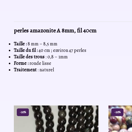
perles amazonite A 8mm, fil 40cm
Taille :
8 mm – 8,5 mm
Taille du fil :
40 cm ; environ 47 perles
Taille des trous
: 0,8 – 1mm
Forme :
ronde lisse
Traitement
: naturel
-20%
-20%