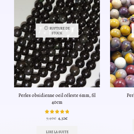
RUPTURE DE
STOCK
Perles obsidienne oeil céleste 6mm, fil
Per
40cm
Le
Le
5,40
€
4,32
€
prix
prix
initial
actuel
LIRE LA SUITE