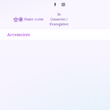
Grande promotion d'été -20% sur tous le site. Et des produits remisé indépendamment
Se
0
Panier
0,00
€
Connecter /
S'enregistrer
Accessoires