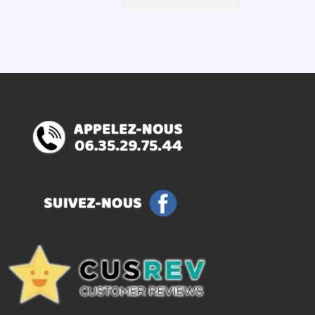
8€.
était :
est :
10,17€.
6,96€.