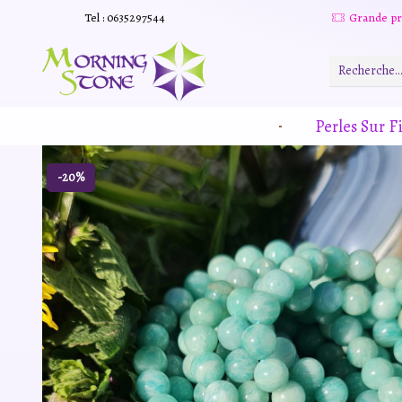
Tel : 0635297544
Grande promotion d'été -20% sur tous le site. Et des produits remisé indépendamment
Read more
Perles Sur Fi
-20%