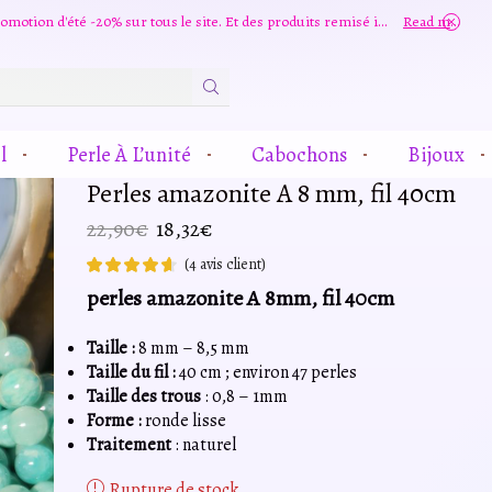
Grande promotion d'été -20% sur tous le site. Et des produits remisé indépendamment
Read more
Zone
De
Saisie
l
Perle À L’unité
Cabochons
Bijoux
De
Recherche
Perles amazonite A 8 mm, fil 40cm
Le
Le
22,90
€
18,32
€
prix
prix
(
4
avis client)
initial
actuel
perles amazonite A 8mm, fil 40cm
était :
est :
22,90€.
18,32€.
Taille :
8 mm – 8,5 mm
Taille du fil :
40 cm ; environ 47 perles
Taille des trous
: 0,8 – 1mm
Forme :
ronde lisse
Traitement
: naturel
Rupture de stock