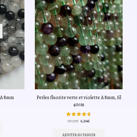
e A 8mm
Perles fluorite verte et violette A 8mm, fil
p
40cm
Le
Le
10,17
€
6,96
€
el
prix
prix
initial
actuel
AJOUTER AU PANIER