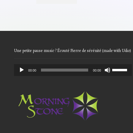
était :
est :
5,40€.
4,32€.
Une petite pause music ? Écouté Pierre de sérénité (made with Udio)
Audio
Use
00:00
00:00
Player
Up/Down
Arrow
keys
to
increase
or
decrease
volume.