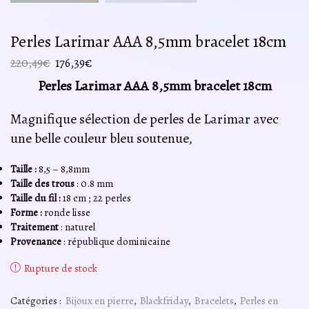
Perles Larimar AAA 8,5mm bracelet 18cm
Le
Le
220,49
€
176,39
€
prix
prix
Perles Larimar AAA 8,5mm bracelet 18cm
initial
actuel
était :
est :
Magnifique sélection de perles de Larimar avec
220,49€.
176,39€.
une belle couleur bleu soutenue,
Taille :
8,5 – 8,8mm
Taille des trous
: 0.8 mm
Taille du fil :
18 cm ; 22 perles
Forme :
ronde lisse
Traitement
: naturel
Provenance
: république dominicaine
Rupture de stock
Catégories :
Bijoux en pierre
,
Blackfriday
,
Bracelets
,
Perles en