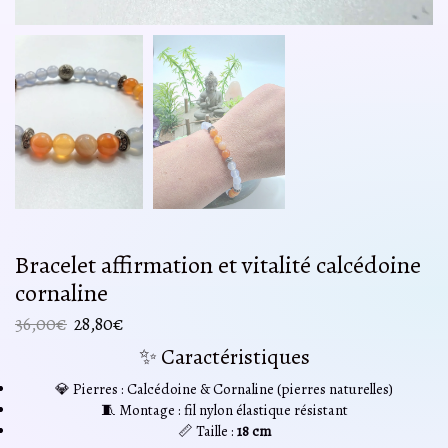
Bracelet affirmation et vitalité calcédoine
cornaline
Le
Le
36,00
€
28,80
€
prix
prix
✨ Caractéristiques
initial
actuel
était :
est :
💎 Pierres : Calcédoine & Cornaline (pierres naturelles)
36,00€.
28,80€.
🧵 Montage : fil nylon élastique résistant
📏 Taille :
18 cm