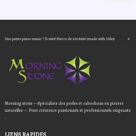
variations.
Les
options
peuvent
être
choisies
sur
Une petite pause music ? Écouté Pierre de sérénité (made with Udio)
la
page
Audio
du
Player
produit
Morning stone —Spécialiste des perles et cabochons en pierres
naturelles — Pour créateurs passionnés et professionnels exigeants
.
LIENS RAPIDES