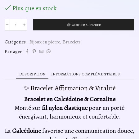
Plus que en stock
AJOUTER AU PANIER
quantité
de
Bracelet
Catégories :
Bijoux en pierre
,
Bracelets
affirmation
et
Partager :
vitalité
calcédoine
cornaline
DESCRIPTION
INFORMATIONS COMPLÉMENTAIRES
✨ Bracelet Affirmation & Vitalité
Bracelet en Calcédoine & Cornaline
Monté sur
fil nylon élastique
pour un porté
énergisant, harmonieux et confortable.
La
Calcédoine
favorise une communication douce,