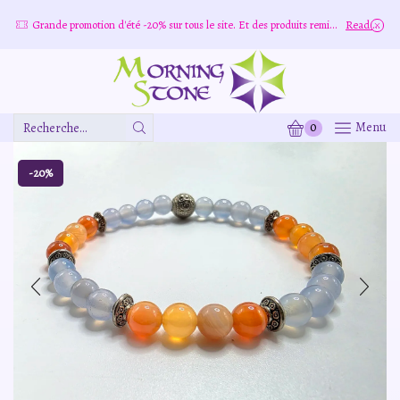
Grande promotion d'été -20% sur tous le site. Et des produits remisé indépendamment
Read more
0
Menu
Zone
De
Saisie
-20%
De
Recherche