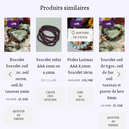
Produits similaires
-20%
-20%
-20%
RUPTURE
DE STOCK
Bracelet
bracelet rubis
Perles Larimar
bracelet oeil
bracelet oeil
AAA 6mm ou
AAA 8,5mm
de tigre, oeil
de tigre, oeil
6,5mm
bracelet 18cm
de faucon,
de faucon,
oeil de
Le
Le
De:
72,49
€
220,49
€
176,39
€
oeil de
taureau et
prix
prix
initial
actuel
taureau 6mm
pierre de lave
CHOIX
LIRE
était :
est :
DES
LA
8mm
Le
Le
19,90
€
15,92
€
OPTIONS
SUITE
220,49€.
176,39€.
prix
prix
Le
Le
19,90
€
15,92
€
Ce
initial
actuel
prix
prix
AJOUTER
produit
était :
est :
AU
initial
actu
AJOUTER
a
PANIER
19,90€.
15,92€.
était :
est :
AU
plusieurs
PANIER
19,90€.
15,9