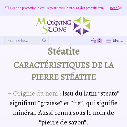
re
Grande promotion d'été -20% sur tous le site. Et des produits remisé indépendamment
Read more
0
Menu
Zone
Stéatite
De
Saisie
De
CARACTÉRISTIQUES DE LA
Recherche
PIERRE STÉATITE
–
Origine du nom
: Issu du latin “steato”
signifiant “graisse” et “ite”, qui signifie
minéral. Aussi connu sous le nom de
“pierre de savon”.