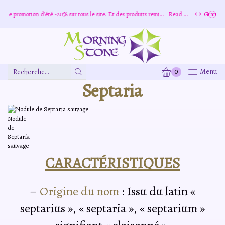
Grande promotion d'été -20% sur tous le site. Et des produits remisé indépendamment
Read more
0
Menu
Zone
Septaria
De
Saisie
De
Recherche
Nodule
de
Septaria
sauvage
CARACTÉRISTIQUES
–
Origine du nom
: Issu du latin «
septarius », « septaria », « septarium »