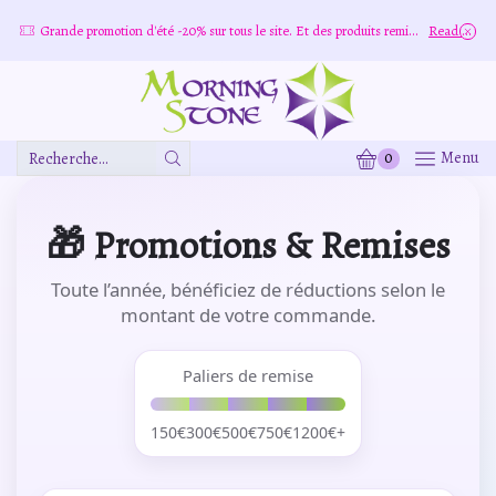
more
Grande promotion d'été -20% sur tous le site. Et des produits remisé indépendamment
Read more
0
Menu
Zone
De
Saisie
🎁 Promotions & Remises
De
Recherche
Toute l’année, bénéficiez de réductions selon le
montant de votre commande.
Paliers de remise
150€300€500€750€1200€+