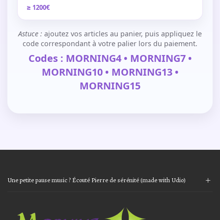
≥ 1200€
Astuce :
ajoutez vos articles au panier, puis appliquez le
code correspondant à votre palier lors du paiement.
Codes : MORNING4 • MORNING7 •
MORNING10 • MORNING13 •
MORNING15
Une petite pause music ? Écouté Pierre de sérénité (made with Udio)
Audio
Player