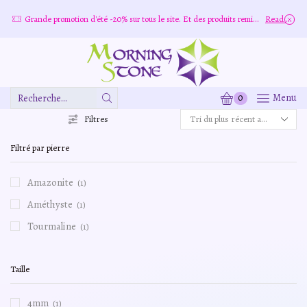
more
Grande promotion d'été -20% sur tous le site. Et des produits remisé indépendamment
Read more
0
Menu
Zone
De
Filtres
Saisie
De
Filtré par pierre
Recherche
Amazonite
(1)
Améthyste
(1)
Tourmaline
(1)
Taille
4mm
(1)