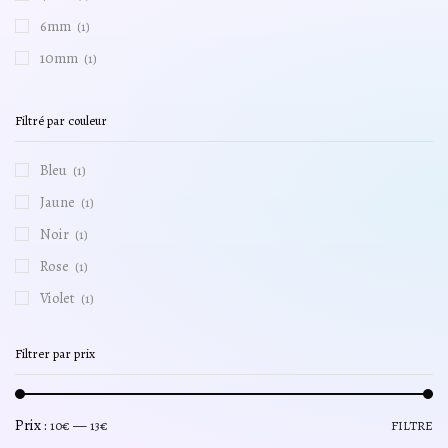
6mm
(1)
10mm
(1)
Filtré par couleur
Bleu
(1)
Jaune
(1)
Noir
(1)
Rose
(1)
Violet
(1)
Filtrer par prix
Prix :
—
10€
13€
FILTRE