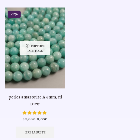
-20%
RUPTURE
DE STOCK
perles amazonite A 6mm, fil
40cm
Le
Le
10,00
€
8,00
€
prix
prix
initial
actuel
LIRE LA SUITE
était :
est :