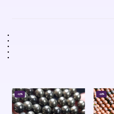
-27%
-20%