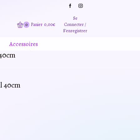
Grande promotion d'été -20% sur tous le site. Et des produits remisé indépendamment
Se
0
Panier
0,00
€
Connecter /
S'enregistrer
Accessoires
 40cm
il 40cm