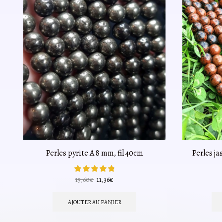
Perles pyrite A 8 mm, fil 40cm
Perles j
Le
Le
15,60
€
11,36
€
prix
prix
initial
actuel
AJOUTER AU PANIER
était :
est :
15,60€.
11,36€.