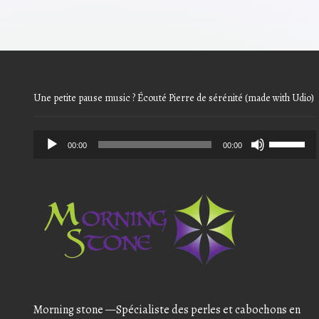
Une petite pause music ? Écouté Pierre de sérénité (made with Udio)
Audio
Use
00:00
00:00
Player
Up/Down
Arrow
keys
to
increase
or
decrease
volume.
Morning stone —Spécialiste des perles et cabochons en