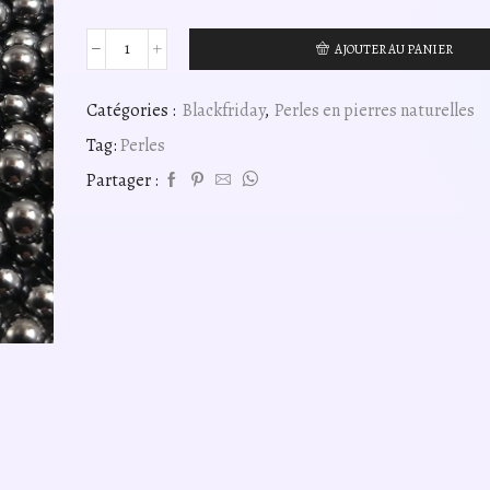
AJOUTER AU PANIER
quantité
de
perles
Catégories :
Blackfriday
,
Perles en pierres naturelles
hématite
Tag:
Perles
magnétique
4mm,
Partager :
fil
40cm