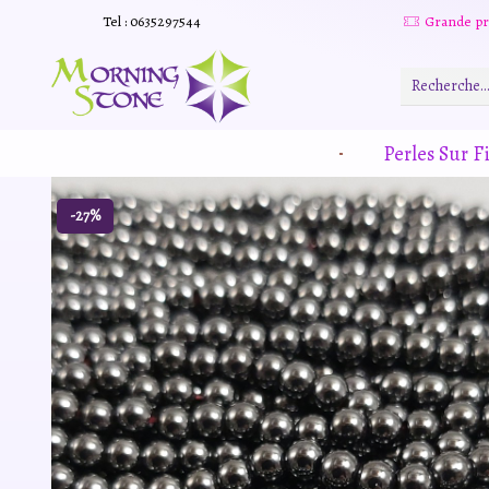
Tel : 0635297544
Grande promotion d'été -20% sur tous le site. Et des produits remisé indépendamment
Read more
Perles Sur Fi
-27%