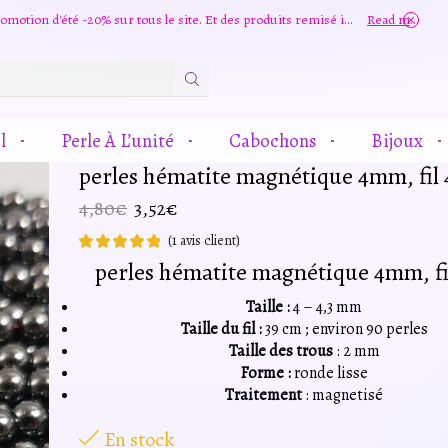
Grande promotion d'été -20% sur tous le site. Et des produits remisé indépendamment
Read more
Zone
De
Saisie
l
Perle À L’unité
Cabochons
Bijoux
De
Recherche
perles hématite magnétique 4mm, fil
Le
Le
4,80
€
3,52
€
prix
prix
(
1
avis client)
initial
actuel
perles hématite magnétique 4mm, f
était :
est :
4,80€.
3,52€.
Taille :
4 – 4,3 mm
Taille du fil :
39 cm ; environ 90 perles
Taille des trous
: 2 mm
Forme :
ronde lisse
Traitement
: magnetisé
En stock