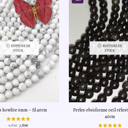
RUPTURE DE
RUPTURE DE
STOCK
STOCK
s howlite 6mm – fil 40cm
Perles obsidienne oeil célest
40cm
Le
Le
4,86
€
3,89
€