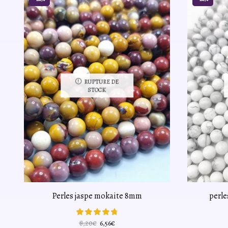
RUPTURE DE
STOCK
Perles jaspe mokaite 8mm
perle
Le
Le
8,20
€
6,56
€