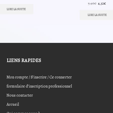
prix
prix
Le
Le
5,40
€
4,32
€
initial
actuel
prix
prix
LIRE LA SUITE
était :
est :
initial
actu
LIRE LA SUITE
4,86€.
3,89€.
était :
est :
5,40€.
4,32
LIENS RAPIDES
Mon compte / S’inscrire / Ce connecter
formulaire d’inscription professionnel
Nous contacter
Accueil