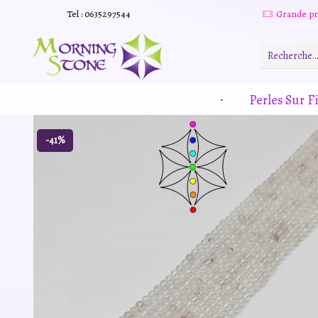
Tel : 0635297544
Grande promotion d'été -20% sur tous le site. Et des produits remisé indépendamment
Read more
Perles Sur Fi
-41%