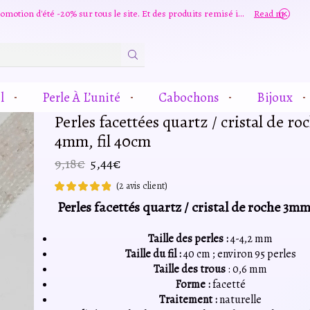
Grande promotion d'été -20% sur tous le site. Et des produits remisé indépendamment
Read more
Zone
De
Saisie
l
Perle À L’unité
Cabochons
Bijoux
De
Recherche
Perles facettées quartz / cristal de ro
4mm, fil 40cm
Le
Le
9,18
€
5,44
€
prix
prix
(
2
avis client)
initial
actuel
Perles facettés quartz / cristal de roche 3mm
était :
est :
9,18€.
5,44€.
Taille des perles :
4-4,2 mm
Taille du fil :
40 cm ; environ 95 perles
Taille des trous
: 0,6 mm
Forme :
facetté
Traitement :
naturelle