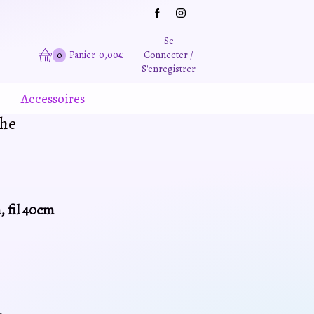
Grande promotion d'été -20% sur tous le site. Et des produits remisé indépendamment
Se
0
Panier
0,00
€
Connecter /
S'enregistrer
Accessoires
che
, fil 40cm