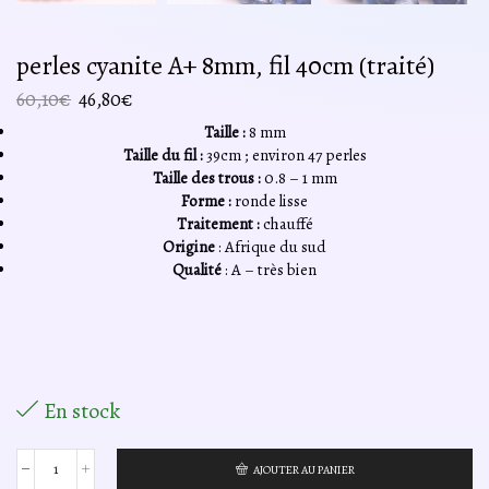
perles cyanite A+ 8mm, fil 40cm (traité)
Le
Le
60,10
€
46,80
€
prix
prix
Taille :
8 mm
initial
actuel
Taille du fil :
39cm ; environ 47 perles
était :
est :
Taille des trous :
0.8 – 1 mm
60,10€.
46,80€.
Forme :
ronde lisse
Traitement :
chauffé
Origine
: Afrique du sud
Qualité
: A – très bien
En stock
AJOUTER AU PANIER
quantité