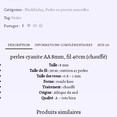
de
perles
Catégories :
Blackfriday
,
Perles en pierres naturelles
cyanite
A+
Tag:
Perles
8mm,
fil
Partager :
40cm
(traité)
DESCRIPTION
INFORMATIONS COMPLÉMENTAIRES
AVIS (0)
perles cyanite AA 8mm, fil 40cm (chauffé)
Taille :
8 mm
Taille du fil :
39cm ; environ 47 perles
Taille des trous :
0.8 – 1 mm
Forme :
ronde lisse
Traitement :
chauffé
Origine
: Afrique du sud
Qualité
: A – très bien
Produits similaires