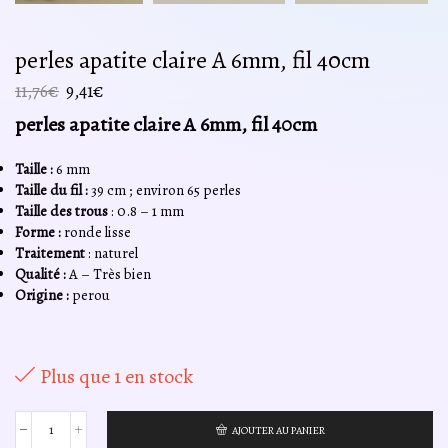
perles apatite claire A 6mm, fil 40cm
Le
Le
11,76
€
9,41
€
prix
prix
perles apatite claire A 6mm, fil 40cm
initial
actuel
était :
est :
Taille :
6 mm
11,76€.
9,41€.
Taille du fil :
39 cm ; environ 65 perles
Taille des trous
: 0.8 – 1 mm
Forme :
ronde lisse
Traitement
: naturel
Qualité :
A – Très bien
Origine :
perou
Plus que 1 en stock
AJOUTER AU PANIER
quantité