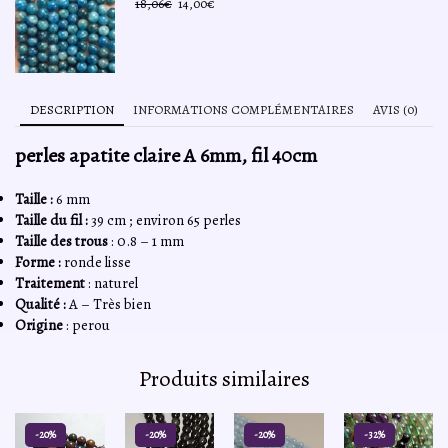
Le
Le
18,06
€
14,00
€
prix
prix
initial
actuel
était :
est :
18,06€.
14,00€.
DESCRIPTION
INFORMATIONS COMPLÉMENTAIRES
AVIS (0)
perles apatite claire A 6mm, fil 40cm
Taille :
6 mm
Taille du fil :
39 cm ; environ 65 perles
Taille des trous
: 0.8 – 1 mm
Forme :
ronde lisse
Traitement
: naturel
Qualité :
A – Très bien
Origine
: perou
Produits similaires
-20%
-20%
-20%
-32%