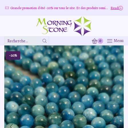
Grande promotion d'été -20% sur tous le site. Et des produits remisé indépendamment
Read more
0
Menu
Zone
De
Saisie
-20%
De
Recherche