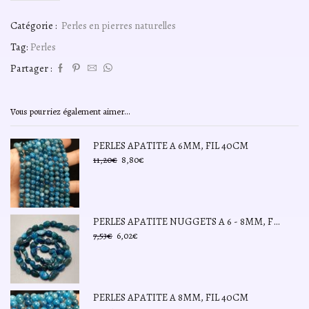
de
perles
Catégorie :
Perles en pierres naturelles
apatite
claire
Tag:
Perles
A
6mm,
Partager :
fil
40cm
Vous pourriez également aimer...
PERLES APATITE A 6MM, FIL 40CM
Le
Le
11,20
€
8,80
€
prix
prix
initial
actuel
était :
est :
11,20€.
8,80€.
PERLES APATITE NUGGETS A 6 - 8MM, FIL 40CM
Le
Le
7,53
€
6,02
€
prix
prix
initial
actuel
était :
est :
7,53€.
6,02€.
PERLES APATITE A 8MM, FIL 40CM