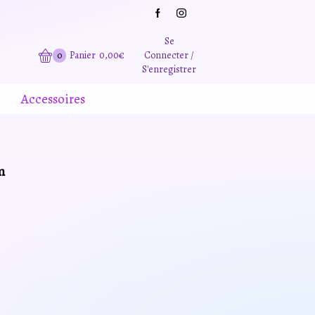
Grande promotion d'été -20% sur tous le site. Et des produits remisé indépendamment
Se
0
Panier
0,00
€
Connecter /
S'enregistrer
Accessoires
m