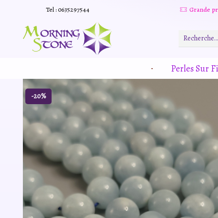
Tel : 0635297544
Grande promotion d'été -20% sur tous le site. Et des produits remisé indépendamment
Read more
Perles Sur Fi
-20%