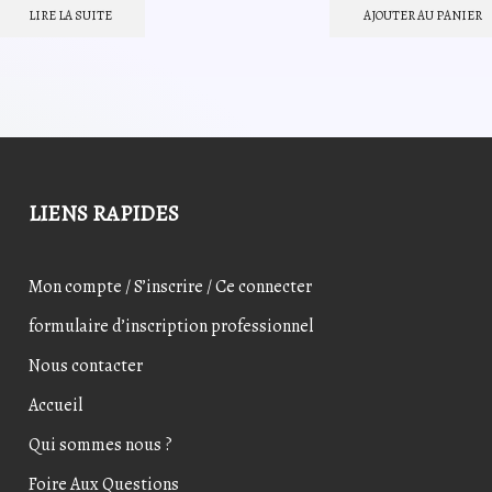
initial
actuel
initial
actu
LIRE LA SUITE
AJOUTER AU PANIER
était :
est :
était :
est :
8,20€.
6,56€.
7,20€.
5,44
LIENS RAPIDES
Mon compte / S’inscrire / Ce connecter
formulaire d’inscription professionnel
Nous contacter
Accueil
Qui sommes nous ?
Foire Aux Questions