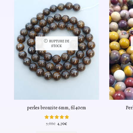
RUPTURE DE
STOCK
perles bronzite 6mm, fil 40cm
Per
Le
Le
5,88
€
4,70
€
prix
prix