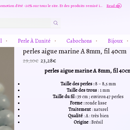
Grande promotion d'été -20% sur tous le site. Et des produits remisé indépendamment
Read more
Zone
De
Saisie
l
Perle À L’unité
Cabochons
Bijoux
De
Recherche
perles aigue marine A 8mm, fil 40cm
Le
Le
29,10
€
23,28
€
prix
prix
perles aigue marine A 8mm, fil 40c
initial
actuel
était :
est :
Taille des perles :
8 – 8,5 mm
29,10€.
23,28€.
Taille des trous
: 1 mm
Taille du fil :
39 cm ; environ 47 perles
Forme :
ronde lisse
Traitement
: naturel
Qualité
: A : très bien
Origine
: Brésil