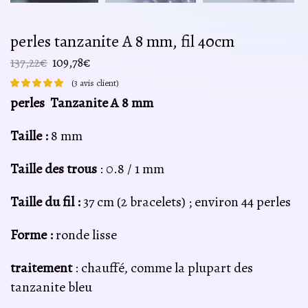
perles tanzanite A 8 mm, fil 40cm
Le
Le
137,22
€
109,78
€
prix
prix
(
3
avis client)
initial
actuel
perles Tanzanite A 8 mm
était :
est :
137,22€.
109,78€.
Taille :
8 mm
Taille des trous
: 0.8 / 1 mm
Taille du fil :
37 cm (2 bracelets) ; environ 44 perles
Forme :
ronde lisse
traitement
: chauffé, comme la plupart des
tanzanite bleu