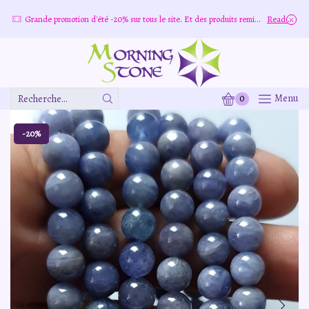
Grande promotion d'été -20% sur tous le site. Et des produits remisé indépendamment
Read more
0
Menu
Zone
De
Saisie
-20%
De
Recherche