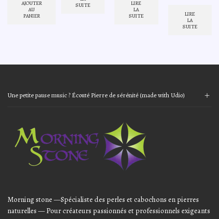
initial
actuel
initial
actuel
prix
prix
AJOUTER
LIRE
SUITE
5,40€.
4,32€.
était :
est :
était :
est :
AU
LA
initial
actu
LIRE
PANIER
SUITE
7,20€.
5,44€.
8,40€.
6,72€.
était :
est :
LA
SUITE
13,44€.
10,7
Une petite pause music ? Écouté Pierre de sérénité (made with Udio)
Audio
Player
Morning stone —Spécialiste des perles et cabochons en pierres
naturelles — Pour créateurs passionnés et professionnels exigeants