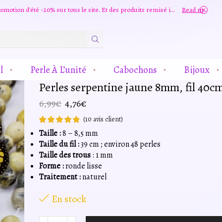
Grande promotion d'été -20% sur tous le site. Et des produits remisé indépendamment
Read more
Zone
De
Saisie
l
Perle À L’unité
Cabochons
Bijoux
De
Recherche
Perles serpentine jaune 8mm, fil 40c
Le
Le
6,99
€
4,76
€
prix
prix
(
10
avis client)
initial
actuel
Taille :
8 – 8,5 mm
était :
est :
Taille du fil :
39 cm ; environ 48 perles
6,99€.
4,76€.
Taille des trous
: 1 mm
Forme :
ronde lisse
Traitement :
naturel
En stock