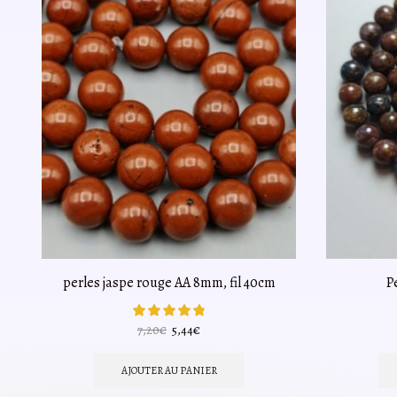
perles jaspe rouge AA 8mm, fil 40cm
P
Le
Le
7,20
€
5,44
€
prix
prix
initial
actuel
AJOUTER AU PANIER
était :
est :