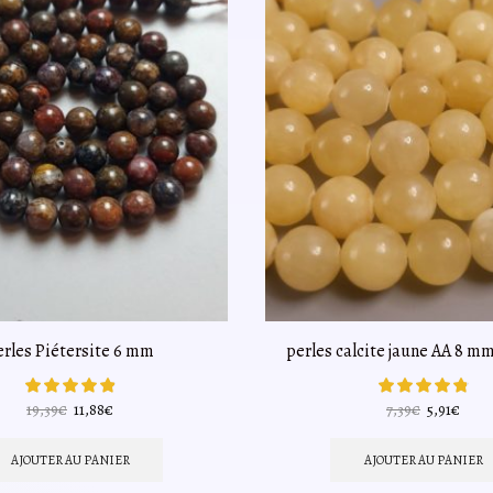
erles Piétersite 6 mm
perles calcite jaune AA 8 mm
Le
Le
Le
Le
19,39
€
11,88
€
7,39
€
5,91
€
prix
prix
prix
prix
initial
actuel
initial
actue
AJOUTER AU PANIER
AJOUTER AU PANIER
était :
est :
était :
est :