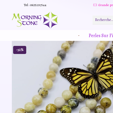
Tel : 0635297544
Grande promotion d'été -20% sur tous le site. Et des produits remisé indépendamment
Read more
Perles Sur Fi
-32%