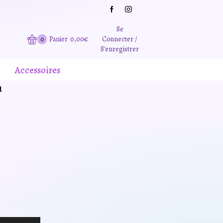
Grande promotion d'été -20% sur tous le site. Et des produits remisé indépendamment
Se
0
Panier
0,00
€
Connecter /
S'enregistrer
Accessoires
m