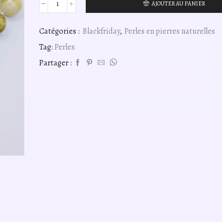
AJOUTER AU PANIER
quantité
de
Perles
Catégories :
Blackfriday
,
Perles en pierres naturelles
serpentine
Tag:
Perles
jaune
8mm,
Partager :
fil
40cm