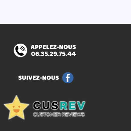
.
3,86€.
3,09€.