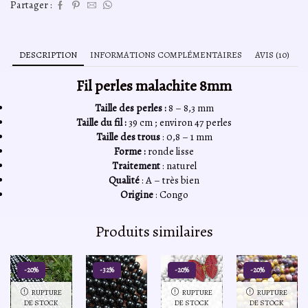
Partager :
DESCRIPTION
INFORMATIONS COMPLÉMENTAIRES
AVIS (10)
Fil perles malachite 8mm
Taille des perles :
8 – 8,3 mm
Taille du fil :
39 cm ; environ 47 perles
Taille des trous
: 0,8 – 1 mm
Forme :
ronde lisse
Traitement
: naturel
Qualité
: A – très bien
Origine
: Congo
Produits similaires
-20%
-32%
-20%
-20%
RUPTURE
RUPTURE
RUPTURE
DE STOCK
DE STOCK
DE STOCK