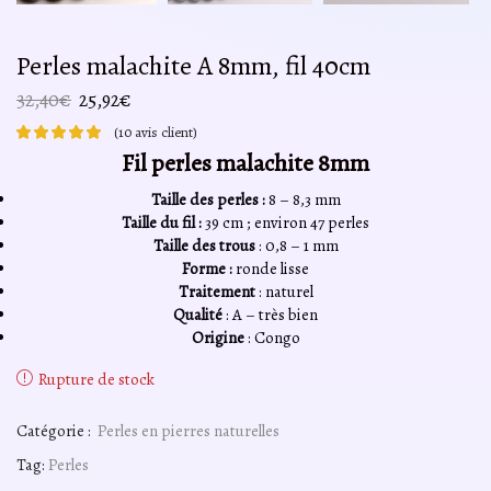
Perles malachite A 8mm, fil 40cm
Le
Le
32,40
€
25,92
€
prix
prix
(
10
avis client)
initial
actuel
Fil perles malachite 8mm
était :
est :
32,40€.
25,92€.
Taille des perles :
8 – 8,3 mm
Taille du fil :
39 cm ; environ 47 perles
Taille des trous
: 0,8 – 1 mm
Forme :
ronde lisse
Traitement
: naturel
Qualité
: A – très bien
Origine
: Congo
Rupture de stock
Catégorie :
Perles en pierres naturelles
Tag:
Perles