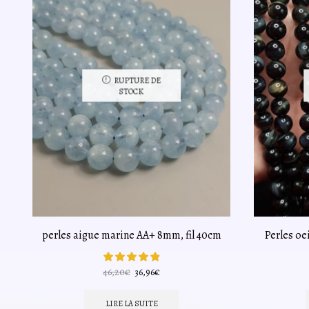
RUPTURE DE
STOCK
perles aigue marine AA+ 8mm, fil 40cm
Perles oe
Le
Le
46,20
€
36,96
€
prix
prix
initial
actuel
LIRE LA SUITE