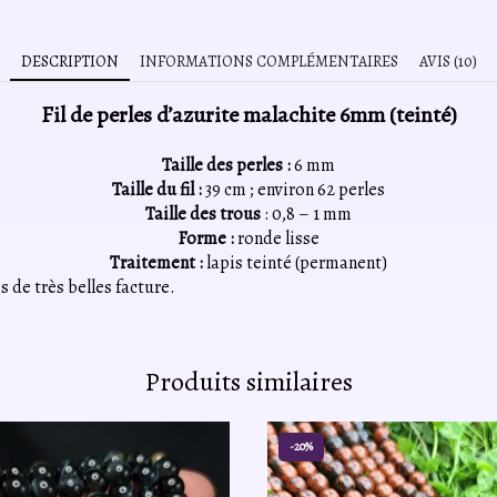
DESCRIPTION
INFORMATIONS COMPLÉMENTAIRES
AVIS (10)
Fil de perles d’azurite malachite 6mm (teinté)
Taille des perles :
6 mm
Taille du fil :
39 cm ; environ 62 perles
Taille des trous
: 0,8 – 1 mm
Forme :
ronde lisse
Traitement :
lapis teinté (permanent)
 de très belles facture.
Produits similaires
-20%