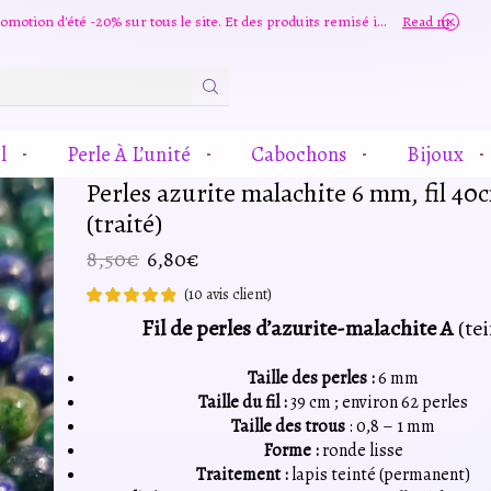
Grande promotion d'été -20% sur tous le site. Et des produits remisé indépendamment
Read more
Zone
De
Saisie
l
Perle À L’unité
Cabochons
Bijoux
De
Recherche
Perles azurite malachite 6 mm, fil 40
(traité)
Le
Le
8,50
€
6,80
€
prix
prix
(
10
avis client)
initial
actuel
Fil de perles d’azurite-malachite A
(tei
était :
est :
8,50€.
6,80€.
Taille des perles :
6 mm
Taille du fil :
39 cm ; environ 62 perles
Taille des trous
: 0,8 – 1 mm
Forme :
ronde lisse
Traitement :
lapis teinté (permanent)