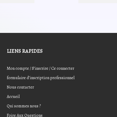
était :
est :
était :
est :
14,70€.
11,76€.
5,89€.
4,71€
LIENS RAPIDES
Mon compte / S’inscrire / Ce connecter
formulaire d’inscription professionnel
Nous contacter
Accueil
Qui sommes nous ?
Foire Aux Questions