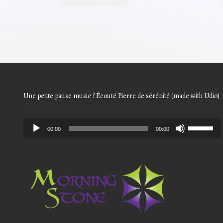
était :
est :
46,20€.
36,96€.
Une petite pause music ? Écouté Pierre de sérénité (made with Udio)
Audio
Use
00:00
00:00
Player
Up/Down
Arrow
keys
to
increase
or
decrease