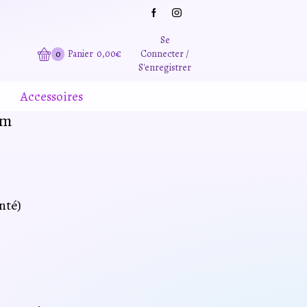
Grande promotion d'été -20% sur tous le site. Et des produits remisé indépendamment
Se
0
Panier
0,00
€
Connecter /
S'enregistrer
Accessoires
cm
nté)