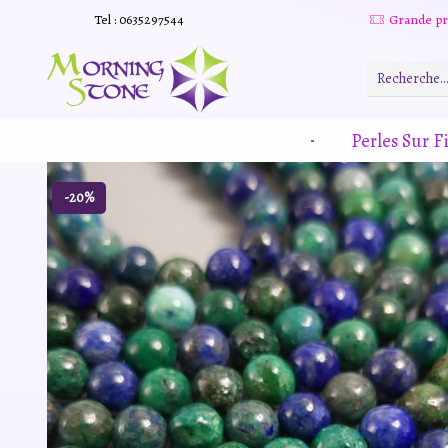
Tel : 0635297544
Grande promotion d'été -20% sur tous le site. Et des produits remisé indépendamment
Read more
Perles Sur Fi
-20%