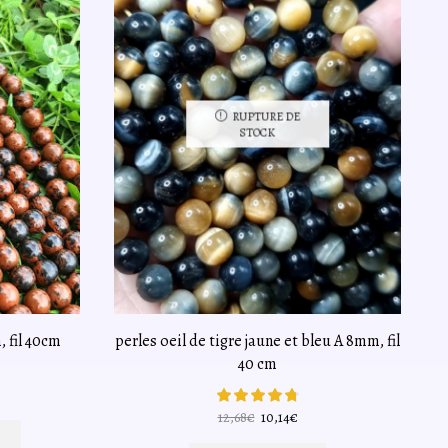
RUPTURE DE
STOCK
 fil 40cm
perles oeil de tigre jaune et bleu A 8mm, fil
40 cm
Le
Le
12,68
€
10,14
€
l
prix
prix