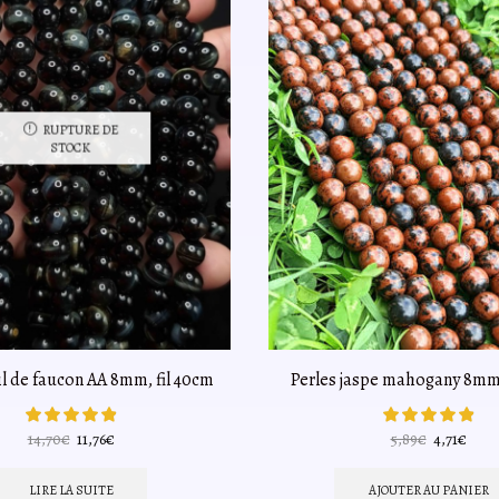
RUPTURE DE
STOCK
il de faucon AA 8mm, fil 40cm
Perles jaspe mahogany 8mm,
Le
Le
Le
Le
14,70
€
11,76
€
5,89
€
4,71
€
prix
prix
prix
prix
initial
actuel
initial
actue
LIRE LA SUITE
AJOUTER AU PANIER