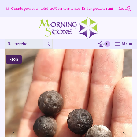
Grande promotion d'été -20% sur tous le site. Et des produits remisé indépendamment
Read more
0
Menu
Zone
De
Saisie
-20%
De
Recherche