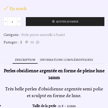
En stock
AJOUTER AU PANIER
quantité
de
Perles
Catégorie :
Perle pierre naturelle à l'unité
obsidienne
argenté
Partager :
en
forme
de
pleine
DESCRIPTION
INFORMATIONS COMPLÉMENTAIRES
lune
12mm
Perles obsidienne argentée en forme de pleine lune
14mm
Très belle perles d’obsidienne argentée semi polie
et sculpté en forme de lune.
Taille de la perle
: 11.8 – 12mm