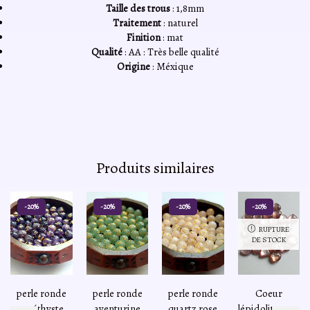
Taille des trous
: 1,8mm
Traitement
: naturel
Finition
: mat
Qualité
: AA : Très belle qualité
Origine
: Méxique
Produits similaires
-20%
-20%
-20%
-20%
RUPTURE
DE STOCK
perle ronde
perle ronde
perle ronde
Coeur
améthyste
aventurine
quartz rose
lépidolite rose