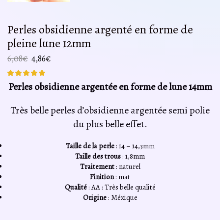
Perles obsidienne argenté en forme de
pleine lune 12mm
Le
Le
6,08
€
4,86
€
prix
prix
initial
actuel
Perles obsidienne argentée en forme de lune 14mm
était :
est :
6,08€.
4,86€.
Très belle perles d’obsidienne argentée semi polie
du plus belle effet.
Taille de la perle
: 14 – 14,3mm
Taille des trous
: 1,8mm
Traitement
: naturel
Finition
: mat
Qualité
: AA : Très belle qualité
Origine
: Méxique