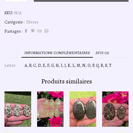
de
pierre-
SKU:
N/A
de-
lune-
Catégorie :
Divers
peche-
ref-
Partager :
A04
INFORMATIONS COMPLÉMENTAIRES
AVIS (0)
Lettre
A, B, C, D, E, F, G, H, I, J, K, L, M, N, O, P, Q, R, S, T
Produits similaires