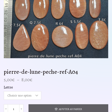
pierre-de-lune-peche-ref-A04
Plage
5,00
€
–
8,00
€
de
Lettre
prix :
5,00€
à
8,00€
AJOUTER AU PANIER
quantité