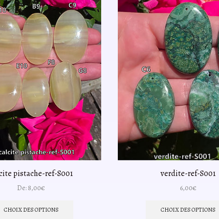
cite pistache-ref-S001
verdite-ref-S001
De:
8,00
€
6,00
€
Ce
produit
CHOIX DES OPTIONS
CHOIX DES OPTIONS
a