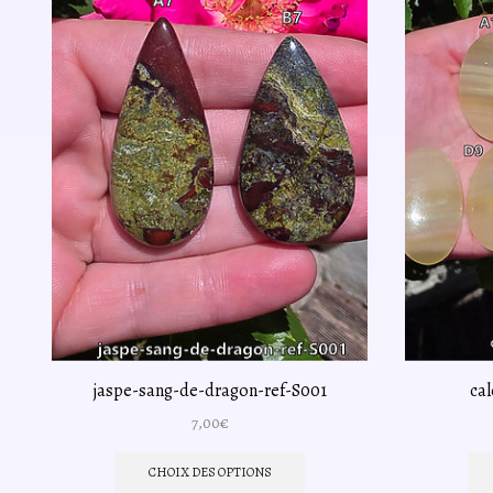
jaspe-sang-de-dragon-ref-S001
cal
7,00
€
Ce
produit
CHOIX DES OPTIONS
a