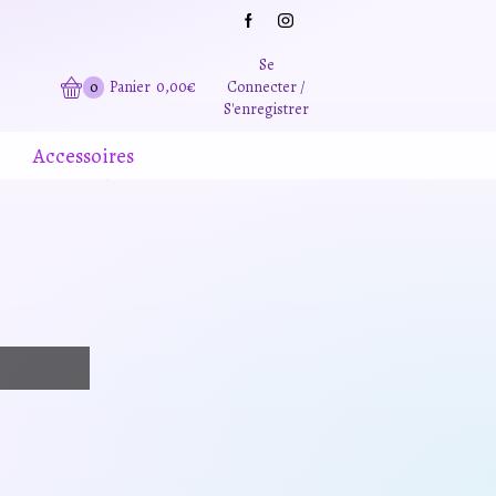
Grande promotion d'été -20% sur tous le site. Et des produits remisé indépendamment
Se
0
Panier
0,00
€
Connecter /
S'enregistrer
Accessoires