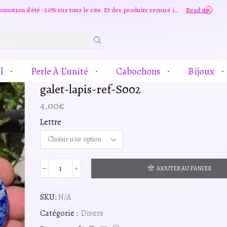
Grande promotion d'été -20% sur tous le site. Et des produits remisé indépendamment
Read more
Zone
De
Saisie
l
Perle À L’unité
Cabochons
Bijoux
De
Recherche
galet-lapis-ref-S002
4,00
€
Lettre
AJOUTER AU PANIER
quantité
de
galet-
SKU:
N/A
lapis-
Catégorie :
Divers
ref-
S002