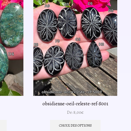
obsidienne-oeil-celeste-ref-S001
De:
8,00
€
Ce
Ce
produit
produit
CHOIX DES OPTIONS
a
a