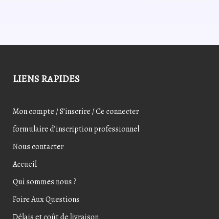
plusieurs
variations.
Les
options
peuvent
être
choisies
LIENS RAPIDES
sur
la
page
Mon compte / S’inscrire / Ce connecter
du
produit
formulaire d’inscription professionnel
Nous contacter
Accueil
Qui sommes nous ?
Foire Aux Questions
Délais et coût de livraison