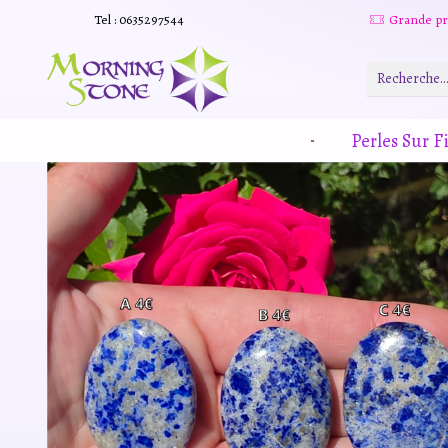
Tel : 0635297544
Grande promotion d'été -20% sur tous le site. Et des produits remisé indépendamment
Read more
Perles Sur Fi