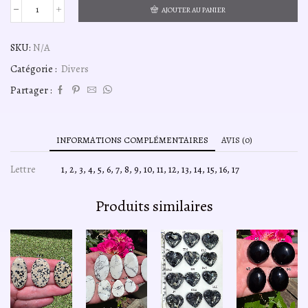
AJOUTER AU PANIER
quantité
de
bague-
SKU:
N/A
argent925-
ref032
Catégorie :
Divers
Partager :
INFORMATIONS COMPLÉMENTAIRES
AVIS (0)
Lettre
1, 2, 3, 4, 5, 6, 7, 8, 9, 10, 11, 12, 13, 14, 15, 16, 17
Produits similaires